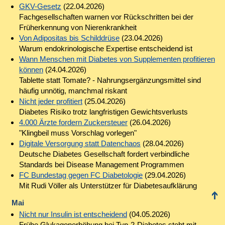
GKV-Gesetz
(22.04.2026)
Fachgesellschaften warnen vor Rückschritten bei der
Früherkennung von Nierenkrankheit
Von Adipositas bis Schilddrüse
(23.04.2026)
Warum endokrinologische Expertise entscheidend ist
Wann Menschen mit Diabetes von Supplementen profitieren
können
(24.04.2026)
Tablette statt Tomate? - Nahrungsergänzungsmittel sind
häufig unnötig, manchmal riskant
Nicht jeder profitiert
(25.04.2026)
Diabetes Risiko trotz langfristigen Gewichtsverlusts
4.000 Ärzte fordern Zuckersteuer
(26.04.2026)
"Klingbeil muss Vorschlag vorlegen"
Digitale Versorgung statt Datenchaos
(28.04.2026)
Deutsche Diabetes Gesellschaft fordert verbindliche
Standards bei Disease Management Programmen
FC Bundestag gegen FC Diabetologie
(29.04.2026)
Mit Rudi Völler als Unterstützer für Diabetesaufklärung
Mai
Nicht nur Insulin ist entscheidend
(04.05.2026)
Frühe Glukagonerhöhung bei Typ-2-Diabetes steht mit