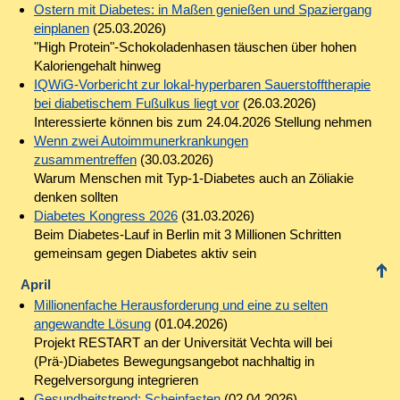
Ostern mit Diabetes: in Maßen genießen und Spaziergang
einplanen
(25.03.2026)
"High Protein"-Schokoladenhasen täuschen über hohen
Kaloriengehalt hinweg
IQWiG-Vorbericht zur lokal-hyperbaren Sauerstofftherapie
bei diabetischem Fußulkus liegt vor
(26.03.2026)
Interessierte können bis zum 24.04.2026 Stellung nehmen
Wenn zwei Autoimmunerkrankungen
zusammentreffen
(30.03.2026)
Warum Menschen mit Typ-1-Diabetes auch an Zöliakie
denken sollten
Diabetes Kongress 2026
(31.03.2026)
Beim Diabetes-Lauf in Berlin mit 3 Millionen Schritten
gemeinsam gegen Diabetes aktiv sein
April
Millionenfache Herausforderung und eine zu selten
angewandte Lösung
(01.04.2026)
Projekt RESTART an der Universität Vechta will bei
(Prä-)Diabetes Bewegungsangebot nachhaltig in
Regelversorgung integrieren
Gesundheitstrend: Scheinfasten
(02.04.2026)