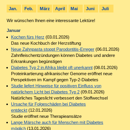
Jan.
Feb.
März
April
Mai
Juni
Juli
Wir wünschen Ihnen eine interessante Lektüre!
Januar
Kochen fürs Herz
(03.01.2026)
Das neue Kochbuch der Herzstiftung
Neue Zahnpasta stoppt Parodontitis-Erreger
(06.01.2026)
Zahnfleischentzündungen können Diabetes und andere
Erkrankungen begünstigen
Diabetes Typ 2 in Afrika bleibt oft unerkannt
(08.01.2026)
Proteinkartierung afrikanischer Genome eröffnet neue
Perspektiven im Kampf gegen Typ-2-Diabetes
Studie liefert Hinweise für positiven Einfluss von
natürlichem Licht bei Diabetes Typ 2
(09.01.2026)
Natürliches Tageslicht verbessert den Stoffwechsel
Ursache für Folgeschäden bei Diabetes
entdeckt
(12.01.2026)
Studie eröffnet neue Therapieansätze
Lange Märsche auch für Menschen mit Diabetes
möglich
(13.01.2026)