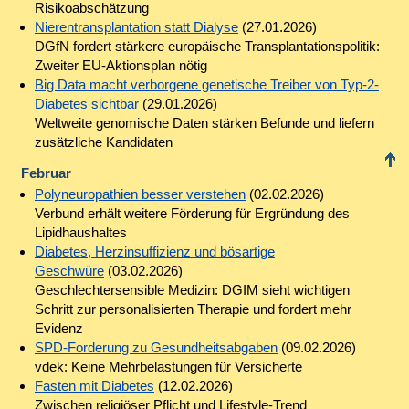
Risikoabschätzung
Nierentransplantation statt Dialyse
(27.01.2026)
DGfN fordert stärkere europäische Transplantations­politik:
Zweiter EU-Aktionsplan nötig
Big Data macht verborgene genetische Treiber von Typ-2-
Diabetes sichtbar
(29.01.2026)
Weltweite genomische Daten stärken Befunde und liefern
zusätzliche Kandidaten
Februar
Polyneuropathien besser verstehen
(02.02.2026)
Verbund erhält weitere Förderung für Ergründung des
Lipidhaushaltes
Diabetes, Herzinsuffizienz und bösartige
Geschwüre
(03.02.2026)
Geschlechtersensible Medizin: DGIM sieht wichtigen
Schritt zur personalisierten Therapie und fordert mehr
Evidenz
SPD-Forderung zu Gesundheitsabgaben
(09.02.2026)
vdek: Keine Mehrbelastungen für Versicherte
Fasten mit Diabetes
(12.02.2026)
Zwischen religiöser Pflicht und Lifestyle-Trend