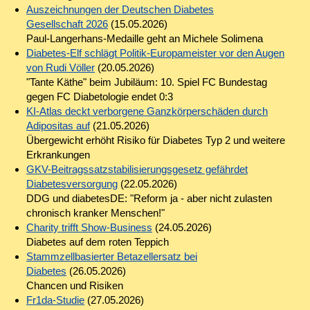
Auszeichnungen der Deutschen Diabetes
Gesellschaft 2026
(15.05.2026)
Paul-Langerhans-Medaille geht an Michele Solimena
Diabetes-Elf schlägt Politik-Europameister vor den Augen
von Rudi Völler
(20.05.2026)
"Tante Käthe" beim Jubiläum: 10. Spiel FC Bundestag
gegen FC Diabetologie endet 0:3
KI-Atlas deckt verborgene Ganzkörperschäden durch
Adipositas auf
(21.05.2026)
Übergewicht erhöht Risiko für Diabetes Typ 2 und weitere
Erkrankungen
GKV-Beitragssatzstabilisierungsgesetz gefährdet
Diabetesversorgung
(22.05.2026)
DDG und diabetesDE: "Reform ja - aber nicht zulasten
chronisch kranker Menschen!"
Charity trifft Show-Business
(24.05.2026)
Diabetes auf dem roten Teppich
Stammzellbasierter Betazellersatz bei
Diabetes
(26.05.2026)
Chancen und Risiken
Fr1da-Studie
(27.05.2026)