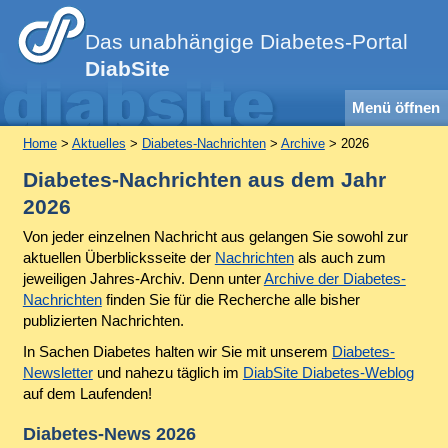
Das unabhängige Diabetes-Portal
DiabSite
Menü öffnen
Home
>
Aktuelles
>
Diabetes-Nachrichten
>
Archive
> 2026
Diabetes-Nachrichten aus dem Jahr
2026
Von jeder einzelnen Nachricht aus gelangen Sie sowohl zur
aktuellen Überblicksseite der
Nachrichten
als auch zum
jeweiligen Jahres-Archiv. Denn unter
Archive der Diabetes-
Nachrichten
finden Sie für die Recherche alle bisher
publizierten Nachrichten.
In Sachen Diabetes halten wir Sie mit unserem
Diabetes-
Newsletter
und nahezu täglich im
DiabSite Diabetes-Weblog
auf dem Laufenden!
Diabetes-News 2026