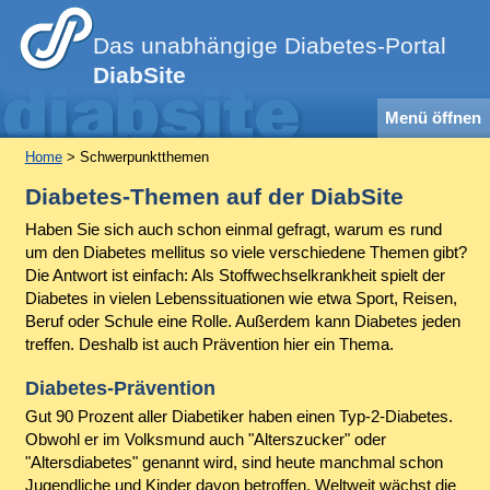
Das unabhängige Diabetes-Portal
DiabSite
Menü öffnen
Home
> Schwerpunktthemen
Diabetes-Themen auf der DiabSite
Haben Sie sich auch schon einmal gefragt, warum es rund
um den Diabetes mellitus so viele verschiedene Themen gibt?
Die Antwort ist einfach: Als Stoffwechselkrankheit spielt der
Diabetes in vielen Lebenssituationen wie etwa Sport, Reisen,
Beruf oder Schule eine Rolle. Außerdem kann Diabetes jeden
treffen. Deshalb ist auch Prävention hier ein Thema.
Diabetes-Prävention
Gut 90 Prozent aller Diabetiker haben einen Typ-2-Diabetes.
Obwohl er im Volksmund auch "Alterszucker" oder
"Altersdiabetes" genannt wird, sind heute manchmal schon
Jugendliche und Kinder davon betroffen. Weltweit wächst die