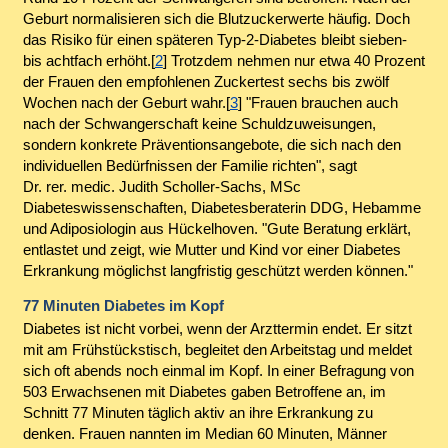
Geburt normalisieren sich die Blutzuckerwerte häufig. Doch
das Risiko für einen späteren Typ-2-Diabetes bleibt sieben-
bis achtfach erhöht.[
2
] Trotzdem nehmen nur etwa 40 Prozent
der Frauen den empfohlenen Zuckertest sechs bis zwölf
Wochen nach der Geburt wahr.[
3
] "Frauen brauchen auch
nach der Schwangerschaft keine Schuldzuweisungen,
sondern konkrete Präventionsangebote, die sich nach den
individuellen Bedürfnissen der Familie richten", sagt
Dr. rer. medic. Judith Scholler-Sachs, MSc
Diabeteswissenschaften, Diabetesberaterin DDG, Hebamme
und Adiposiologin aus Hückelhoven. "Gute Beratung erklärt,
entlastet und zeigt, wie Mutter und Kind vor einer Diabetes
Erkrankung möglichst langfristig geschützt werden können."
77 Minuten Diabetes im Kopf
Diabetes ist nicht vorbei, wenn der Arzttermin endet. Er sitzt
mit am Frühstückstisch, begleitet den Arbeitstag und meldet
sich oft abends noch einmal im Kopf. In einer Befragung von
503 Erwachsenen mit Diabetes gaben Betroffene an, im
Schnitt 77 Minuten täglich aktiv an ihre Erkrankung zu
denken. Frauen nannten im Median 60 Minuten, Männer