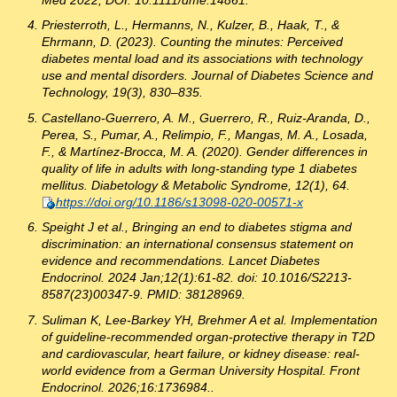
Med 2022; DOI: 10.1111/dme.14861.
Priesterroth, L., Hermanns, N., Kulzer, B., Haak, T., &
Ehrmann, D. (2023). Counting the minutes: Perceived
diabetes mental load and its associations with technology
use and mental disorders. Journal of Diabetes Science and
Technology, 19(3), 830–835.
Castellano-Guerrero, A. M., Guerrero, R., Ruiz-Aranda, D.,
Perea, S., Pumar, A., Relimpio, F., Mangas, M. A., Losada,
F., & Martínez-Brocca, M. A. (2020). Gender differences in
quality of life in adults with long-standing type 1 diabetes
mellitus. Diabetology & Metabolic Syndrome, 12(1), 64.
https://doi.org/10.1186/s13098-020-00571-x
Speight J et al., Bringing an end to diabetes stigma and
discrimination: an international consensus statement on
evidence and recommendations. Lancet Diabetes
Endocrinol. 2024 Jan;12(1):61-82. doi: 10.1016/S2213-
8587(23)00347-9. PMID: 38128969.
Suliman K, Lee-Barkey YH, Brehmer A et al. Implementation
of guideline-recommended organ-protective therapy in T2D
and cardiovascular, heart failure, or kidney disease: real-
world evidence from a German University Hospital. Front
Endocrinol. 2026;16:1736984..