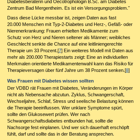
Diabetesberaterin und Oecotrophologin B.Sc. am Diabetes
Zentrum Bad Mergentheim. Es ist ein Versorgungsproblem."
Dass diese Lücke messbar ist, zeigen Daten aus fast
20.000 Menschen mit Typ-2-Diabetes und Herz-, Gefäß- oder
Nierenerkrankung: Frauen erhielten Medikamente zum
Schutz von Herz und Nieren seltener als Männer; weibliches
Geschlecht senkte die Chance auf eine leitliniengerechte
Therapie um 33 Prozent.[
7
] Ein weiteres Modell mit Daten aus
mehr als 200.000 Therapiestarts zeigt: Eine an individuellen
Merkmalen orientierte Medikamentenwahl kann das Risiko für
Therapieversagen über fünf Jahre um 38 Prozent senken.[
8
]
Was Frauen mit Diabetes wissen sollten
Der VDBD rät Frauen mit Diabetes, Veränderungen im Körper
nicht als Nebensache abzutun. Zyklus, Schwangerschaft,
Wechseljahre, Schlaf, Stress und seelische Belastung können
die Therapie beeinflussen. Wer unklare Symptome spürt,
sollte den Glukosewert prüfen. Wer nach
Schwangerschaftsdiabetes entbunden hat, sollte die
Nachsorge fest einplanen. Und wer sich dauerhaft erschöpft
fühlt, darf und sollte das in der Beratung ansprechen.