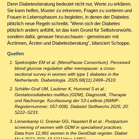
Denn Diabetesberatung bedeutet nicht nur, Werte zu erklären.
Sie kann helfen, Muster zu erkennen, Fragen zu sortieren und
Frauen in Lebensphasen zu begleiten, in denen der Diabetes
plötzlich neue Regeln schreibt. "Wenn sich der Diabetes
plötzlich anders anfühlt, ist das kein Grund für Selbstvorwürfe,
sondern dafür, genauer hinzuschauen - gemeinsam mit
Ärztinnen, Ärzten und Diabetesberatung", bilanziert Schoppe.
Quellen
Speksnijder EM et al. (MenoPause Consortium). Perceived
blood glucose regulation after menopause: a cross-
sectional survey in women with type 1 diabetes in the
Netherlands. Diabetologia. 2025;68(11):2499–2510.
Schäfer-Graf UM, Laubner K, Hummel S et al.:
Gestationsdiabetes mellitus (GDM), Diagnostik, Therapie
und Nachsorge. Kurzfassung der S3-Leitlinie (AWMF-
Registernummer: 057-008). Diabetol Stoffwechs 2025; 20:
S222–S233.
Linnenkamp U, Greiner GG, Haastert B et al.: Postpartum
screening of women with GDM in specialised practices:
Data from 12,991 women in the GestDiab register. Diabet