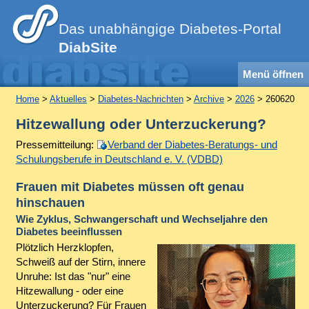
Das unabhängige Diabetes-Portal
DiabSite
Menü öffnen
Home
>
Aktuelles
>
Diabetes-Nachrichten
>
Archive
>
2026
> 260620
Hitzewallung oder Unterzuckerung?
Pressemitteilung:
Verband der Diabetes-Beratungs- und
Schulungsberufe in Deutschland e. V. (VDBD)
Frauen mit Diabetes müssen oft genau
hinschauen
Wie Zyklus, Schwangerschaft und Wechseljahre den
Diabetes beeinflussen
Plötzlich Herzklopfen,
Schweiß auf der Stirn, innere
Unruhe: Ist das "nur" eine
Hitzewallung - oder eine
Unterzuckerung? Für Frauen