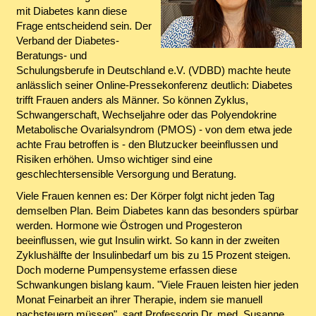
mit Diabetes kann diese
Frage entscheidend sein. Der
Verband der Diabetes-
Beratungs- und
Schulungsberufe in Deutschland e.V. (VDBD) machte heute
anlässlich seiner Online-Pressekonferenz deutlich: Diabetes
trifft Frauen anders als Männer. So können Zyklus,
Schwangerschaft, Wechseljahre oder das Polyendokrine
Metabolische Ovarialsyndrom (PMOS) - von dem etwa jede
achte Frau betroffen is - den Blutzucker beeinflussen und
Risiken erhöhen. Umso wichtiger sind eine
geschlechtersensible Versorgung und Beratung.
Viele Frauen kennen es: Der Körper folgt nicht jeden Tag
demselben Plan. Beim Diabetes kann das besonders spürbar
werden. Hormone wie Östrogen und Progesteron
beeinflussen, wie gut Insulin wirkt. So kann in der zweiten
Zyklushälfte der Insulinbedarf um bis zu 15 Prozent steigen.
Doch moderne Pumpensysteme erfassen diese
Schwankungen bislang kaum. "Viele Frauen leisten hier jeden
Monat Feinarbeit an ihrer Therapie, indem sie manuell
nachsteuern müssen", sagt Professorin Dr. med. Susanne