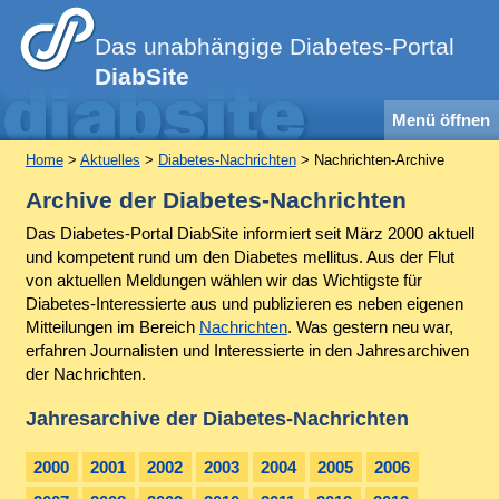
Das unabhängige Diabetes-Portal
DiabSite
Menü öffnen
Home
>
Aktuelles
>
Diabetes-Nachrichten
> Nachrichten-Archive
Archive der Diabetes-Nachrichten
Das Diabetes-Portal DiabSite informiert seit März 2000 aktuell
und kompetent rund um den Diabetes mellitus. Aus der Flut
von aktuellen Meldungen wählen wir das Wichtigste für
Diabetes-Interessierte aus und publizieren es neben eigenen
Mitteilungen im Bereich
Nachrichten
. Was gestern neu war,
erfahren Journalisten und Interessierte in den Jahresarchiven
der Nachrichten.
Jahresarchive der Diabetes-Nachrichten
2000
2001
2002
2003
2004
2005
2006