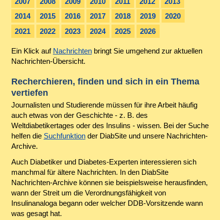
2007
2008
2009
2010
2011
2012
2013
2014
2015
2016
2017
2018
2019
2020
2021
2022
2023
2024
2025
2026
Ein Klick auf
Nachrichten
bringt Sie umgehend zur aktuellen
Nachrichten-Übersicht.
Recherchieren, finden und sich in ein Thema
vertiefen
Journalisten und Studierende müssen für ihre Arbeit häufig
auch etwas von der Geschichte - z. B. des
Weltdiabetikertages oder des Insulins - wissen. Bei der Suche
helfen die
Suchfunktion
der DiabSite und unsere Nachrichten-
Archive.
Auch Diabetiker und Diabetes-Experten interessieren sich
manchmal für ältere Nachrichten. In den DiabSite
Nachrichten-Archive können sie beispielsweise herausfinden,
wann der Streit um die Verordnungsfähigkeit von
Insulinanaloga begann oder welcher DDB-Vorsitzende wann
was gesagt hat.