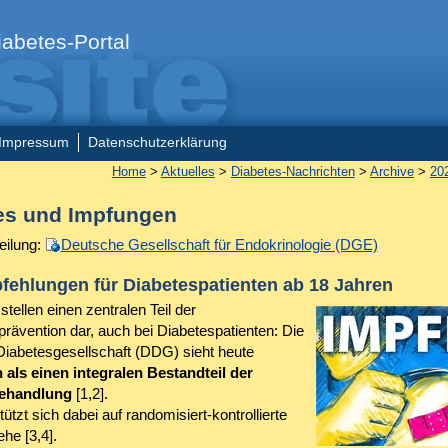
abetes-Portal
Impressum
Datenschutzerklärung
Home
>
Aktuelles
>
Diabetes-Nachrichten
>
Archive
>
20
es und Impfungen
eilung:
Deutsche Gesellschaft für Endokrinologie (DGE)
fehlungen für Diabetespatienten ab 18 Jahren
tellen einen zentralen Teil der
prävention dar, auch bei Diabetespatienten: Die
iabetesgesellschaft (DDG) sieht heute
als einen integralen Bestandteil der
ehandlung
[1,2].
tzt sich dabei auf randomisiert-kontrollierte
ehe [3,4].