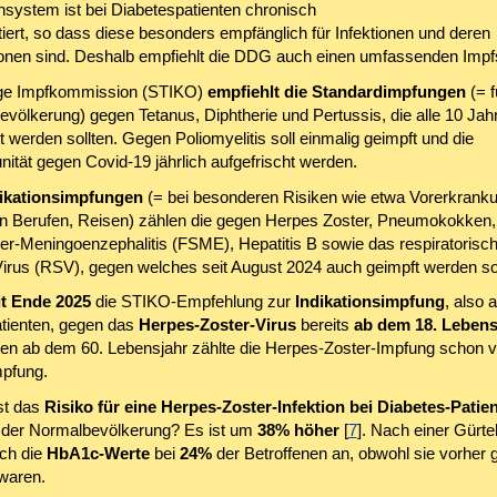
ystem ist bei Diabetespatienten chronisch
iert, so dass diese besonders empfänglich für Infektionen und deren
onen sind. Deshalb empfiehlt die DDG auch einen umfassenden Impf
ige Impfkommission (STIKO)
empfiehlt die Standardimpfungen
(= f
evölkerung) gegen Tetanus, Diphtherie und Pertussis, die alle 10 Jah
t werden sollten. Gegen Poliomyelitis soll einmalig geimpft und die
ität gegen Covid-19 jährlich aufgefrischt werden.
ikationsimpfungen
(= bei besonderen Risiken wie etwa Vorerkrank
en Berufen, Reisen) zählen die gegen Herpes Zoster, Pneumokokken, 
-Meningoenzephalitis (FSME), Hepatitis B sowie das respiratorisc
Virus (RSV), gegen welches seit August 2024 auch geimpft werden sol
it Ende 2025
die STIKO-Empfehlung zur
Indikationsimpfung
, also 
tienten, gegen das
Herpes-Zoster-Virus
bereits
ab dem 18. Lebens
en ab dem 60. Lebensjahr zählte die Herpes-Zoster-Impfung schon v
pfung.
st das
Risiko für eine Herpes-Zoster-Infektion bei Diabetes-Patie
der Normalbevölkerung? Es ist um
38% höher
[
7
]. Nach einer Gürte
ch die
HbA1c-Werte
bei
24%
der Betroffenen an, obwohl sie vorher 
 waren.