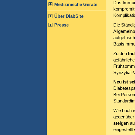
Das Immuns
Medizinische Geräte
kompromitt
Komplikati
Über DiabSite
Presse
Die Ständ
Allgemeinb
aufgefrisch
Basisimmun
Zu den
Ind
gefährlich
Frühsommer
Synzytial-
Neu ist se
Diabetespa
Bei Person
Standardim
Wie hoch i
gegenüber 
steigen
au
eingestellt