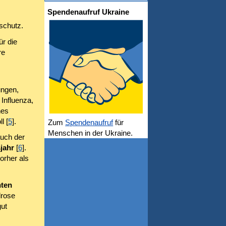
Spendenaufruf Ukraine
schutz.
ür die
re
ungen,
Influenza,
hes
l [
5
].
Zum
Spendenaufruf
für
Menschen in der Ukraine.
auch der
jahr
[
6
].
orher als
nten
lrose
gut