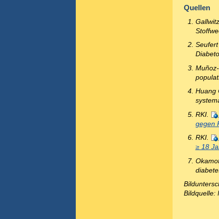
Quellen
Gallwit
Stoffwe
Seufert
Diabeto
Muñoz-Q
populat
Huang C
systema
RKI.
gegen 
RKI.
≥ 18 Ja
Okamoto
diabete
Bilduntersc
Bildquelle