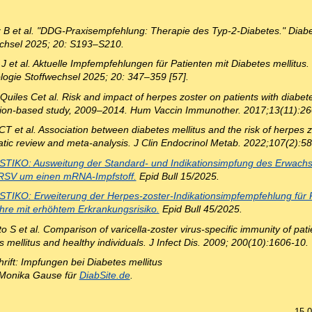
z B et al. "DDG-Praxisempfehlung: Therapie des Typ-2-Diabetes." Diabe
chsel 2025; 20: S193–S210.
 J et al. Aktuelle Impfempfehlungen für Patienten mit Diabetes mellitus.
logie Stoffwechsel 2025; 20: 347–359 [57].
uiles Cet al. Risk and impact of herpes zoster on patients with diabete
ion-based study, 2009–2014. Hum Vaccin Immunother. 2017;13(11):2
T et al. Association between diabetes mellitus and the risk of herpes z
tic review and meta-analysis. J Clin Endocrinol Metab. 2022;107(2):5
STIKO: Ausweitung der Standard- und Indikationsimpfung des Erwachs
RSV um einen mRNA-Impfstoff.
Epid Bull 15/2025.
STIKO: Erweiterung der Herpes-zoster-Indikationsimpfempfehlung für
hre mit erhöhtem Erkrankungsrisiko.
Epid Bull 45/2025.
 S et al. Comparison of varicella-zoster virus-specific immunity of pati
s mellitus and healthy individuals. J Infect Dis. 2009; 200(10):1606-10.
hrift: Impfungen bei Diabetes mellitus
: Monika Gause für
DiabSite.de
.
15.