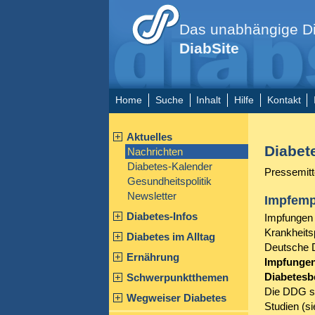
Das unabhängige Di
DiabSite
Home
Suche
Inhalt
Hilfe
Kontakt
Aktuelles
Diabet
Nachrichten
Diabetes-Kalender
Pressemitt
Gesundheitspolitik
Newsletter
Impfemp
Diabetes-Infos
Impfungen s
Krankheits
Diabetes im Alltag
Deutsche D
Ernährung
Impfungen 
Diabetesb
Schwerpunktthemen
Die DDG stü
Wegweiser Diabetes
Studien (si