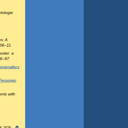
tologie
s: A
606–11.
oster: a
86–97.
enenalters
 Personen
ents with
06.2026