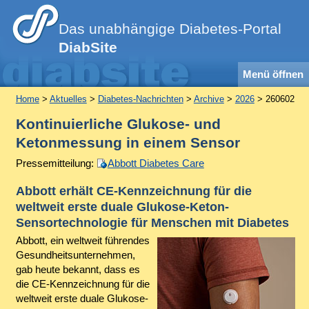
Das unabhängige Diabetes-Portal
DiabSite
Menü öffnen
Home
>
Aktuelles
>
Diabetes-Nachrichten
>
Archive
>
2026
> 260602
Kontinuierliche Glukose- und
Ketonmessung in einem Sensor
Pressemitteilung:
Abbott Diabetes Care
Abbott erhält CE-Kennzeichnung für die
weltweit erste duale Glukose-Keton-
Sensortechnologie für Menschen mit Diabetes
Abbott, ein weltweit führendes
Gesundheitsunternehmen,
gab heute bekannt, dass es
die CE-Kennzeichnung für die
weltweit erste duale Glukose-