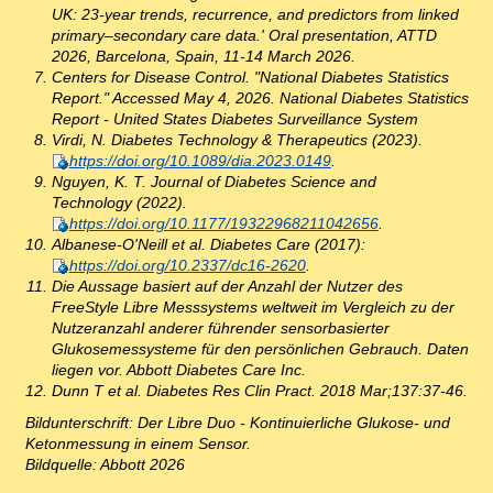
UK: 23-year trends, recurrence, and predictors from linked
primary–secondary care data.' Oral presentation, ATTD
2026, Barcelona, Spain, 11-14 March 2026.
Centers for Disease Control. "National Diabetes Statistics
Report." Accessed May 4, 2026. National Diabetes Statistics
Report - United States Diabetes Surveillance System
Virdi, N. Diabetes Technology & Therapeutics (2023).
https://doi.org/10.1089/dia.2023.0149
.
Nguyen, K. T. Journal of Diabetes Science and
Technology (2022).
https://doi.org/10.1177/19322968211042656
.
Albanese-O'Neill et al. Diabetes Care (2017):
https://doi.org/10.2337/dc16-2620
.
Die Aussage basiert auf der Anzahl der Nutzer des
FreeStyle Libre Messsystems weltweit im Vergleich zu der
Nutzeranzahl anderer führender sensorbasierter
Glukosemessysteme für den persönlichen Gebrauch. Daten
liegen vor. Abbott Diabetes Care Inc.
Dunn T et al. Diabetes Res Clin Pract. 2018 Mar;137:37-46.
Bildunterschrift: Der Libre Duo - Kontinuierliche Glukose- und
Ketonmessung in einem Sensor.
Bildquelle: Abbott 2026