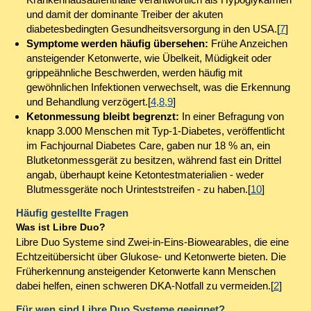
und damit der dominante Treiber der akuten
diabetesbedingten Gesundheitsversorgung in den USA.[
7
]
Symptome werden häufig übersehen:
Frühe Anzeichen
ansteigender Ketonwerte, wie Übelkeit, Müdigkeit oder
grippeähnliche Beschwerden, werden häufig mit
gewöhnlichen Infektionen verwechselt, was die Erkennung
und Behandlung verzögert.[
4,8,9
]
Ketonmessung bleibt begrenzt:
In einer Befragung von
knapp 3.000 Menschen mit Typ-1-Diabetes, veröffentlicht
im Fachjournal Diabetes Care, gaben nur 18 % an, ein
Blutketonmessgerät zu besitzen, während fast ein Drittel
angab, überhaupt keine Ketontestmaterialien - weder
Blutmessgeräte noch Urinteststreifen - zu haben.[
10
]
Häufig gestellte Fragen
Was ist Libre Duo?
Libre Duo Systeme sind Zwei-in-Eins-Biowearables, die eine
Echtzeitübersicht über Glukose- und Ketonwerte bieten. Die
Früherkennung ansteigender Ketonwerte kann Menschen
dabei helfen, einen schweren DKA-Notfall zu vermeiden.[
2
]
Für wen sind Libre Duo Systeme geeignet?