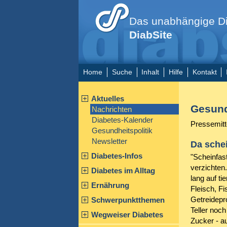
Das unabhängige Di
DiabSite
Home
Suche
Inhalt
Hilfe
Kontakt
Aktuelles
Gesund
Nachrichten
Diabetes-Kalender
Pressemitt
Gesundheitspolitik
Newsletter
Da schei
Diabetes-Infos
"Scheinfas
verzichten
Diabetes im Alltag
lang auf ti
Ernährung
Fleisch, F
Getreidepro
Schwerpunktthemen
Teller noc
Wegweiser Diabetes
Zucker - a