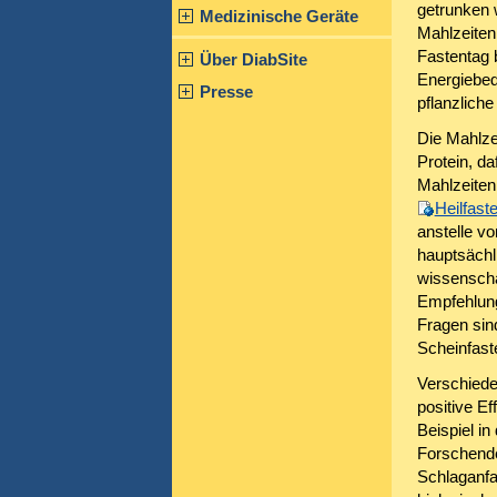
getrunken 
Medizinische Geräte
Mahlzeiten
Fastentag 
Über DiabSite
Energiebed
Presse
pflanzliche
Die Mahlze
Protein, da
Mahlzeiten
Heilfast
anstelle v
hauptsächl
wissenscha
Empfehlung
Fragen sind
Scheinfaste
Verschiede
positive E
Beispiel in
Forschende
Schlaganfa