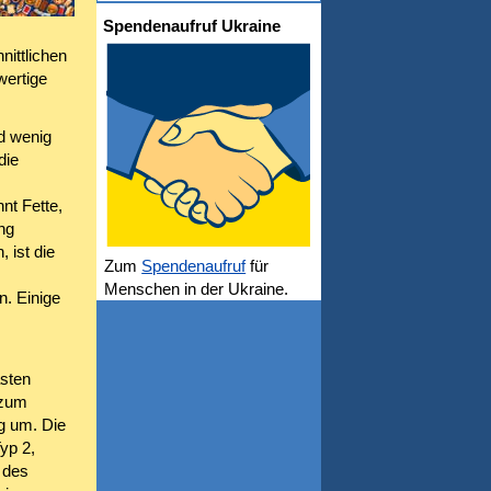
Spendenaufruf Ukraine
nittlichen
ertige
d wenig
die
nt Fette,
ng
 ist die
Zum
Spendenaufruf
für
Menschen in der Ukraine.
. Einige
asten
 zum
ng um. Die
yp 2,
 des