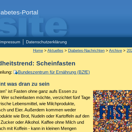
abetes-Portal
Impressum
Datenschutzerklärung
Home
>
Aktuelles
>
Diabetes-Nachrichten
>
Archive
>
20
heitstrend: Scheinfasten
eilung:
Bundeszentrum für Ernährung (BZfE)
nt was dran zu sein
ten" ist Fasten ohne ganz aufs Essen zu
. Wer scheinfasten möchte, verzichtet fünf Tage
erische Lebensmittel, wie Milchprodukte,
isch und Eier. Außerdem kommen weder
dukte wie Brot, Nudeln oder Kartoffeln auf den
h Zucker oder Alkohol. Kaffee ohne Milch und
uch mit Koffein - kann in kleinen Mengen