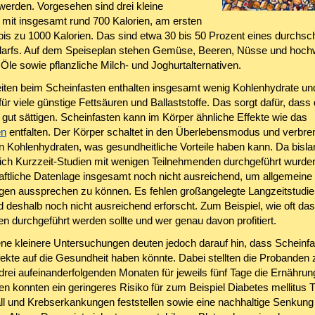
werden. Vorgesehen sind drei kleine
 mit insgesamt rund 700 Kalorien, am ersten
bis zu 1000 Kalorien. Das sind etwa 30 bis 50 Prozent eines durchsch
arfs. Auf dem Speiseplan stehen Gemüse, Beeren, Nüsse und hochw
 Öle sowie pflanzliche Milch- und Joghurtalternativen.
iten beim Scheinfasten enthalten insgesamt wenig Kohlenhydrate un
für viele günstige Fettsäuren und Ballaststoffe. Das sorgt dafür, dass 
 gut sättigen. Scheinfasten kann im Körper ähnliche Effekte wie das
en
entfalten. Der Körper schaltet in den Überlebensmodus und verbren
on Kohlenhydraten, was gesundheitliche Vorteile haben kann. Da bisla
ich Kurzzeit-Studien mit wenigen Teilnehmenden durchgeführt wurden,
ftliche Datenlage insgesamt noch nicht ausreichend, um allgemeine
en aussprechen zu können. Es fehlen großangelegte Langzeitstudien
 deshalb noch nicht ausreichend erforscht. Zum Beispiel, wie oft das
n durchgeführt werden sollte und wer genau davon profitiert.
ne kleinere Untersuchungen deuten jedoch darauf hin, dass Scheinf
ffekte auf die Gesundheit haben könnte. Dabei stellten die Probanden
 drei aufeinanderfolgenden Monaten für jeweils fünf Tage die Ernähru
n konnten ein geringeres Risiko für zum Beispiel Diabetes mellitus T
ll und Krebserkankungen feststellen sowie eine nachhaltige Senkung