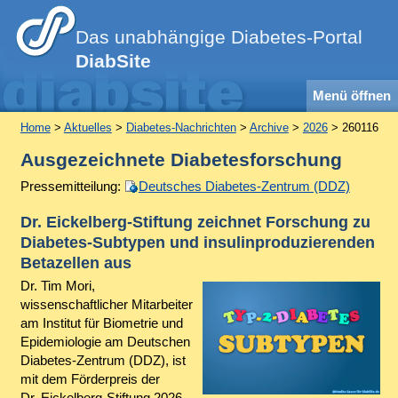
Das unabhängige Diabetes-Portal
DiabSite
Menü öffnen
Home
>
Aktuelles
>
Diabetes-Nachrichten
>
Archive
>
2026
> 260116
Ausgezeichnete Diabetesforschung
Pressemitteilung:
Deutsches Diabetes-Zentrum (DDZ)
Dr. Eickelberg-Stiftung zeichnet Forschung zu
Diabetes-Subtypen und insulinproduzierenden
Betazellen aus
Dr. Tim Mori,
wissenschaftlicher Mitarbeiter
am Institut für Biometrie und
Epidemiologie am Deutschen
Diabetes-Zentrum (DDZ), ist
mit dem Förderpreis der
Dr. Eickelberg-Stiftung 2026