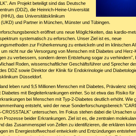
. Am Projekt beteiligt sind das Deutsche
entrum (DDZ), die Heinrich-Heine-Universität
 (HHU), das Universitätsklinikum
 (UKD) und Partner in München, Münster und Tübingen.
rforschungsbereich eröffnet uns neue Möglichkeiten, das kardio-met
spektrum systematisch zu erforschen. Unser Ziel ist es, neue
ngsmethoden zur Früherkennung zu entwickeln und im klinischen All
 - um nicht nur die Versorgung von Menschen mit Diabetes und Herz-K
en zu verbessern, sondern deren Entstehung sogar zu verhindern", 
Michael Roden, wissenschaftlicher Geschäftsführer und Sprecher de
des DDZ sowie Direktor der Klinik für Endokrinologie und Diabetolog
tsklinikum Düsseldorf.
land leben rund 9,5 Millionen Menschen mit Diabetes, Prävalenz stei
 Diabetes mit Begleiterkrankungen einher. So ist etwa das Risiko für
Erkrankungen bei Menschen mit Typ-2-Diabetes deutlich erhöht. Wie 
ammenhang entsteht, wird der neue Sonderforschungsbereich "CAR
CROSSTALK" untersuchen. Im Fokus stehen dabei die Ursachen u
n Prozesse beider Erkrankungen. Ziel ist es, die zentralen molekular
nd das Zusammenspiel von Zellen zu identifizieren, die erklären könn
ngen im Energiestoffwechsel entwickeln und Entzündungen entstehen