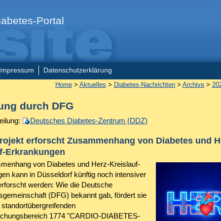
abetes-Portal
Impressum
Datenschutzerklärung
Home
>
Aktuelles
>
Diabetes-Nachrichten
>
Archive
>
20
ung durch DFG
eilung:
Deutsches Diabetes-Zentrum (DDZ)
rojekt erforscht Zusammenhang von Diabetes und H
uf-Erkrankungen
menhang von Diabetes und Herz-Kreislauf-
en kann in Düsseldorf künftig noch intensiver
 erforscht werden: Wie die Deutsche
gemeinschaft (DFG) bekannt gab, fördert sie
n standortübergreifenden
schungsbereich 1774 "CARDIO-DIABETES-