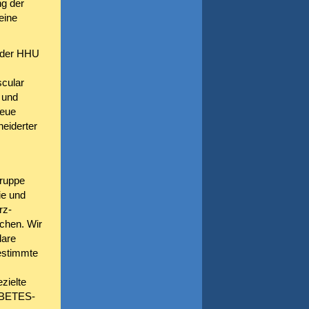
ng der
eine
n der HHU
cular
 und
neue
eiderter
gruppe
ie und
rz-
chen. Wir
lare
estimmte
zielte
ABETES-