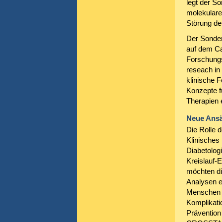
legt der S
molekularen
Störung de
Der Sonder
auf dem C
Forschungs
reseach in 
klinische 
Konzepte f
Therapien e
Neue Ansä
Die Rolle 
Klinisches
Diabetolog
Kreislauf-
möchten di
Analysen e
Menschen m
Komplikati
Prävention