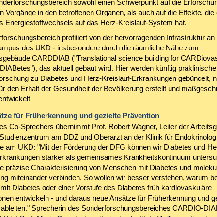
onderforschungsbereich sowohl einen Schwerpunkt auf die Erforschu
 Vorgänge in den betroffenen Organen, als auch auf die Effekte, die 
s Energiestoffwechsels auf das Herz-Kreislauf-System hat.
forschungsbereich profitiert von der hervorragenden Infrastruktur a
ampus des UKD - insbesondere durch die räumliche Nähe zum
gebäude CARDDIAB ("Translational science building for CARDiovas
DIABetes"), das aktuell gebaut wird. Hier werden künftig präklinische
Forschung zu Diabetes und Herz-Kreislauf-Erkrankungen gebündelt, 
ür den Erhalt der Gesundheit der Bevölkerung erstellt und maßgeschn
ntwickelt.
tze für Früherkennung und gezielte Prävention
des Co-Sprechers übernimmt Prof. Robert Wagner, Leiter der Arbeits
 Studienzentrum am DDZ und Oberarzt an der Klinik für Endokrinolog
ie am UKD: "Mit der Förderung der DFG können wir Diabetes und He
Erkrankungen stärker als gemeinsames Krankheitskontinuum untersu
e präzise Charakterisierung von Menschen mit Diabetes und moleku
ng miteinander verbinden. So wollen wir besser verstehen, warum b
it Diabetes oder einer Vorstufe des Diabetes früh kardiovaskuläre
onen entwickeln - und daraus neue Ansätze für Früherkennung und ge
 ableiten." Sprecherin des Sonderforschungsbereiches CARDIO-DI