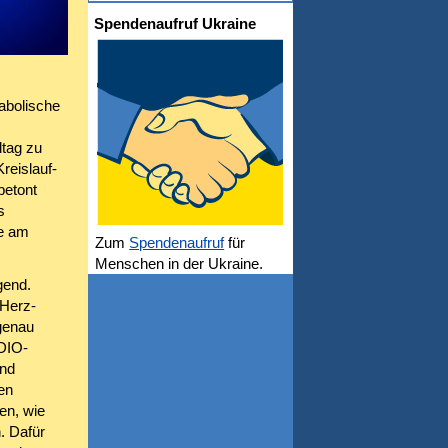
Spendenaufruf Ukraine
abolische
tag zu
reislauf-
betont
s
ie am
Zum
Spendenaufruf
für
Menschen in der Ukraine.
gend.
 Herz-
genau
DIO-
nd
en
en, wie
. Dafür