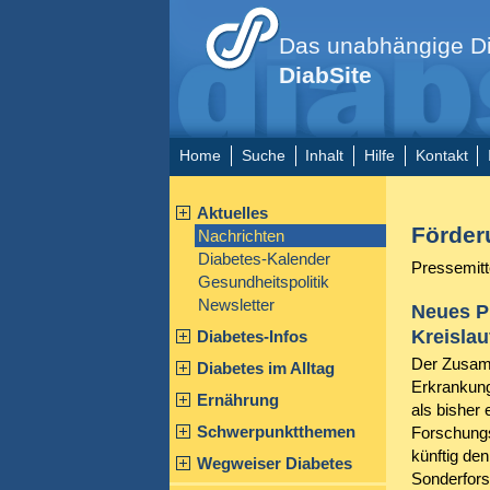
Das unabhängige Di
DiabSite
Home
Suche
Inhalt
Hilfe
Kontakt
Aktuelles
Förder
Nachrichten
Diabetes-Kalender
Pressemitt
Gesundheitspolitik
Newsletter
Neues P
Kreisla
Diabetes-Infos
Der Zusam
Diabetes im Alltag
Erkrankung
Ernährung
als bisher
Schwerpunktthemen
Forschungs
künftig de
Wegweiser Diabetes
Sonderfor