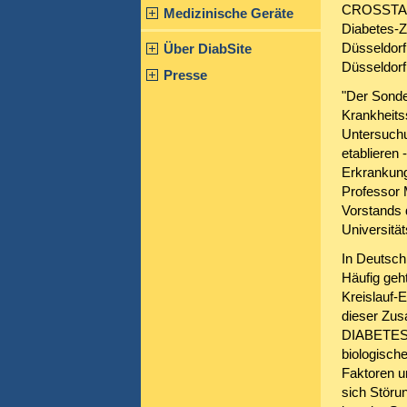
CROSSTALK"
Medizinische Geräte
Diabetes-Z
Düsseldorf
Über DiabSite
Düsseldorf
Presse
"Der Sonde
Krankheits
Untersuchu
etablieren
Erkrankung
Professor 
Vorstands 
Universitä
In Deutsch
Häufig geht
Kreislauf-
dieser Zus
DIABETES-
biologische
Faktoren u
sich Störu