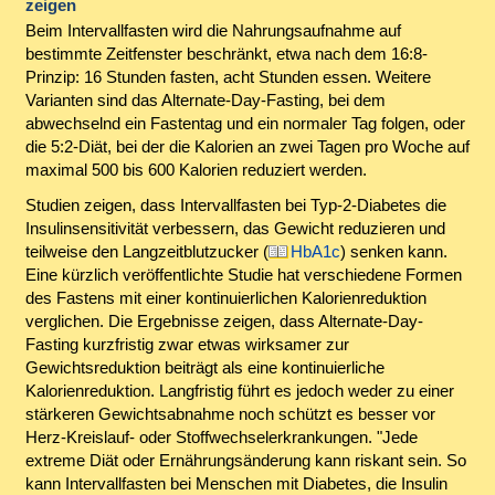
zeigen
Beim Intervallfasten wird die Nahrungsaufnahme auf
bestimmte Zeitfenster beschränkt, etwa nach dem 16:8-
Prinzip: 16 Stunden fasten, acht Stunden essen. Weitere
Varianten sind das Alternate-Day-Fasting, bei dem
abwechselnd ein Fastentag und ein normaler Tag folgen, oder
die 5:2-Diät, bei der die Kalorien an zwei Tagen pro Woche auf
maximal 500 bis 600 Kalorien reduziert werden.
Studien zeigen, dass Intervallfasten bei Typ-2-Diabetes die
Insulinsensitivität verbessern, das Gewicht reduzieren und
teilweise den Langzeitblutzucker (
HbA1c
) senken kann.
Eine kürzlich veröffentlichte Studie hat verschiedene Formen
des Fastens mit einer kontinuierlichen Kalorienreduktion
verglichen. Die Ergebnisse zeigen, dass Alternate-Day-
Fasting kurzfristig zwar etwas wirksamer zur
Gewichtsreduktion beiträgt als eine kontinuierliche
Kalorienreduktion. Langfristig führt es jedoch weder zu einer
stärkeren Gewichtsabnahme noch schützt es besser vor
Herz-Kreislauf- oder Stoffwechselerkrankungen. "Jede
extreme Diät oder Ernährungsänderung kann riskant sein. So
kann Intervallfasten bei Menschen mit Diabetes, die Insulin