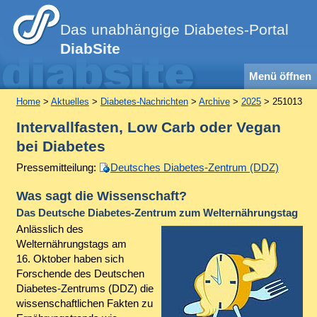
Das unabhängige Diabetes-Portal
DiabSite
Menü öffnen
Home
>
Aktuelles
>
Diabetes-Nachrichten
>
Archive
>
2025
> 251013
Intervallfasten, Low Carb oder Vegan
bei Diabetes
Pressemitteilung:
Deutsches Diabetes-Zentrum (DDZ)
Was sagt die Wissenschaft?
Das Deutsche Diabetes-Zentrum zum Welternährungstag
Anlässlich des
Welternährungstags am
16. Oktober haben sich
Forschende des Deutschen
Diabetes-Zentrums (DDZ) die
wissenschaftlichen Fakten zu