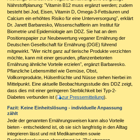
Nährstoffplanung: "Vitamin B12 muss ergänzt werden; zudem
besteht bei Jod, Eisen, Vitamin D, Omega-3-Fettsäuren und
Calcium ein erhöhtes Risiko für eine Unterversorgung", erklärt
Dr. Janett Barbaresko, Wissenschaftlerin am Institut für
Biometrie und Epidemiologie am DDZ. Sie hat an dem
Positionspapier zur Neubewertung veganer Ernährung der
Deutschen Gesellschaft für Ernährung (DGE) führend
mitgewirkt. "Wer nicht ganz auf tierische Produkte verzichten
möchte, kann mit einer gesunden, pflanzenbetonten
Ernährung ähnliche Vorteile erzielen", ergänzt Barbaresko.
Pflanzliche Lebensmittel wie Gemüse, Obst,
Vollkornprodukte, Hülsenfrüchte und Nüsse stehen hierbei im
Mittelpunkt. Eine aktuelle Beobachtungsstudie des DDZ zeigt,
dass dies mit einer geringeren Sterblichkeit bei Typ-2-
Diabetes verbunden ist (
zur Pressemitteilung
).
Fazit: Keine Einheitslösung - individuelle Anpassung
zählt
Jede der genannten Ernährungsweisen kann also Vorteile
bieten - entscheidend ist, ob sie sich langfristig in den Alltag
integrieren lässt und mit Medikamenten sowie