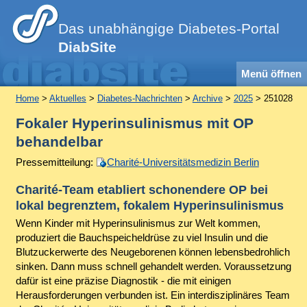
Das unabhängige Diabetes-Portal
DiabSite
Menü öffnen
Home
>
Aktuelles
>
Diabetes-Nachrichten
>
Archive
>
2025
> 251028
Fokaler Hyperinsulinismus mit OP
behandelbar
Pressemitteilung:
Charité-Universitätsmedizin Berlin
Charité-Team etabliert schonendere OP bei
lokal begrenztem, fokalem Hyperinsulinismus
Wenn Kinder mit Hyperinsulinismus zur Welt kommen,
produziert die Bauchspeicheldrüse zu viel Insulin und die
Blutzuckerwerte des Neugeborenen können lebensbedrohlich
sinken. Dann muss schnell gehandelt werden. Voraussetzung
dafür ist eine präzise Diagnostik - die mit einigen
Herausforderungen verbunden ist. Ein interdisziplinäres Team