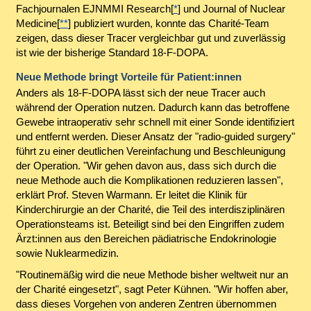
Fachjournalen EJNMMI Research[
*
] und Journal of Nuclear
Medicine[
**
] publiziert wurden, konnte das Charité-Team
zeigen, dass dieser Tracer vergleichbar gut und zuverlässig
ist wie der bisherige Standard 18-F-DOPA.
Neue Methode bringt Vorteile für Patient:innen
Anders als 18-F-DOPA lässt sich der neue Tracer auch
während der Operation nutzen. Dadurch kann das betroffene
Gewebe intraoperativ sehr schnell mit einer Sonde identifiziert
und entfernt werden. Dieser Ansatz der "radio-guided surgery"
führt zu einer deutlichen Vereinfachung und Beschleunigung
der Operation. "Wir gehen davon aus, dass sich durch die
neue Methode auch die Komplikationen reduzieren lassen",
erklärt Prof. Steven Warmann. Er leitet die Klinik für
Kinderchirurgie an der Charité, die Teil des interdisziplinären
Operationsteams ist. Beteiligt sind bei den Eingriffen zudem
Ärzt:innen aus den Bereichen pädiatrische Endokrinologie
sowie Nuklearmedizin.
"Routinemäßig wird die neue Methode bisher weltweit nur an
der Charité eingesetzt", sagt Peter Kühnen. "Wir hoffen aber,
dass dieses Vorgehen von anderen Zentren übernommen