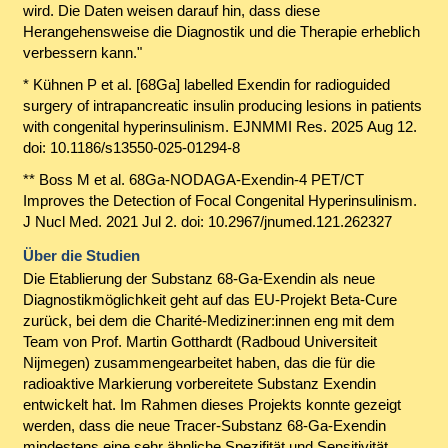
wird. Die Daten weisen darauf hin, dass diese
Herangehensweise die Diagnostik und die Therapie erheblich
verbessern kann."
* Kühnen P et al. [68Ga] labelled Exendin for radioguided
surgery of intrapancreatic insulin producing lesions in patients
with congenital hyperinsulinism. EJNMMI Res. 2025 Aug 12.
doi: 10.1186/s13550-025-01294-8
** Boss M et al. 68Ga-NODAGA-Exendin-4 PET/CT
Improves the Detection of Focal Congenital Hyperinsulinism.
J Nucl Med. 2021 Jul 2. doi: 10.2967/jnumed.121.262327
Über die Studien
Die Etablierung der Substanz 68-Ga-Exendin als neue
Diagnostikmöglichkeit geht auf das EU-Projekt Beta-Cure
zurück, bei dem die Charité-Mediziner:innen eng mit dem
Team von Prof. Martin Gotthardt (Radboud Universiteit
Nijmegen) zusammengearbeitet haben, das die für die
radioaktive Markierung vorbereitete Substanz Exendin
entwickelt hat. Im Rahmen dieses Projekts konnte gezeigt
werden, dass die neue Tracer-Substanz 68-Ga-Exendin
mindestens eine sehr ähnliche Spezifität und Sensitivität