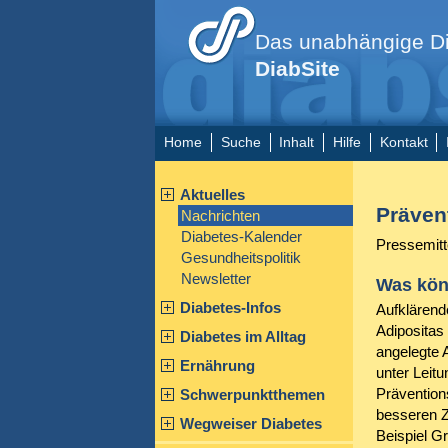
Das unabhängige Di
DiabSite
Home
Suche
Inhalt
Hilfe
Kontakt
Aktuelles
Präven
Nachrichten
Diabetes-Kalender
Pressemitt
Gesundheitspolitik
Newsletter
Was kön
Diabetes-Infos
Aufklärend
Adipositas
Diabetes im Alltag
angelegte 
Ernährung
unter Leit
Prävention
Schwerpunktthemen
besseren 
Wegweiser Diabetes
Beispiel Gr