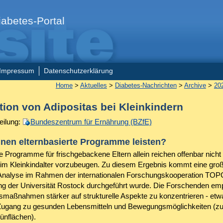
abetes-Portal
Impressum
Datenschutzerklärung
Home
>
Aktuelles
>
Diabetes-Nachrichten
>
Archive
>
20
tion von Adipositas bei Kleinkindern
eilung:
Bundeszentrum für Ernährung (BZfE)
nen elternbasierte Programme leisten?
e Programme für frischgebackene Eltern allein reichen offenbar nicht
 im Kleinkindalter vorzubeugen. Zu diesem Ergebnis kommt eine gro
Analyse im Rahmen der internationalen Forschungskooperation TOP
ung der Universität Rostock durchgeführt wurde. Die Forschenden em
smaßnahmen stärker auf strukturelle Aspekte zu konzentrieren - etw
Zugang zu gesunden Lebensmitteln und Bewegungsmöglichkeiten (z
ünflächen).