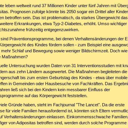
te leben weltweit rund 37 Millionen Kinder unter fünf Jahren mit Über
itas. Prognosen zufolge könnte bis 2050 sogar ein Drittel aller Kinde
n betroffen sein. Das ist problematisch, da starkes Übergewicht das 
 weitere Erkrankungen, etwa Typ-2-Diabetes, erhöht. Umso wichtiger i
chtszunahme frühzeitig entgegenzuwirken.
 sind Präventionsprogramme, bei denen Verhaltensänderungen der El
örpergewicht des Kindes fördern sollen - zum Beispiel eine ausgew
 mehr Schlaf und Bewegung sowie weniger Bildschirmzeit. Doch wi
he Maßnahmen?
tuelle Untersuchung wurden Daten von 31 Interventionsstudien mit k
dern aus zehn Ländern ausgewertet. Die Maßnahmen begleiteten die 
gerschaft bis zum ersten Geburtstag des Kindes - etwa über mobile
ffen in Gemeinden oder Hausbesuche von Fachkräften. Das Ergebnis
ahren ließ sich bei den Kindern kein messbarer Einfluss der
sprogramme auf das Körpergewicht feststellen.
iele Gründe haben, steht im Fachjournal "The Lancet". Da die erste
 für viele Familien herausfordernd ist, könnten sich Eltern vermutli
uf Verhaltensänderungen einlassen. Einkommensschwache Familien,
figer von Adipositas betroffen sind, werden durch solche Programme 