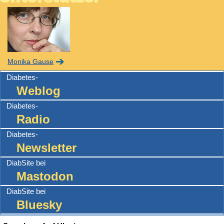
Monika Gause
Diabetes-
Weblog
Diabetes-
Radio
Diabetes-
Newsletter
DiabSite bei
Mastodon
DiabSite bei
Bluesky