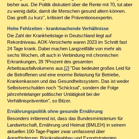
bisher aus. Die Politik diskutiert über die Rente mit 70, tut aber
zu wenig dafür, damit die Menschen gesund altern können.
Das greift zu kurz", kritisiert die Präventionsexpertin.
Hohe Fehlzeiten - krankmachende Verhältnisse
Die Zahl der Krankheitstage in Deutschland liegt auf
Rekordniveau. AOK-Versicherte waren 2023 im Schnitt fast
24 Tage krank. Dabei machen Langzeitfälle von mehr als
sechs Wochen, oft auch in Verbindung mit chronischen
Erkrankungen, 39 ?Prozent des gesamten
Arbeitsausfallvolumens aus.[
2
] "Das bedeutet großes Leid für
die Betroffenen und eine enorme Belastung für Betriebe,
Krankenkassen und das Gesundheitssystem. Das ist weder
Selbstverschulden noch "Schicksal", sondern die Folge
jahrzehntelanger politischer Untätigkeit bei der
Verhältnisprävention", so Bitzer.
Ernährungspolitik ohne gesunde Ernährung
Besonders irritierend ist, dass das Bundesministerium für
Landwirtschaft, Ernährung und Heimat (BMLEH) in seinem
aktuellen 100-Tage-Papier zwar umfassend über
Agrarförderung, Bürokratieabbau und Exportstrategien