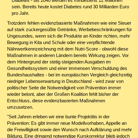
Diabetes - bis 2040 werden es mindestens 12 Millionen
sein. Bereits heute kostet Diabetes rund 30 Milliarden Euro
pro Jahr.
Trotzdem fehlen evidenzbasierte Maßnahmen wie eine Steuer
auf stark zuckergesüßte Getränke, Werbebeschränkungen für
Ungesundes, wenn sich die Produkte an Kinder richten, mehr
Bewegung in Kita und Schule oder eine verpflichtende
Nährwertkennzeichnung mit dem Nutri-Score - obwohl diese
Maßnahmen in anderen Ländern bereits Wirkung zeigen. Vor
dem Hintergrund der stetig steigenden Ausgaben im
Gesundheitssystem und einer immensen Verschuldung des
Bundeshaushaltes - bei im europäischen Vergleich gleichzeitig
niedriger Lebenserwartung in Deutschland - wird zwar von
politischer Seite die Notwendigkeit von Prävention immer
wieder betont, aber der Großen Koalition fehlt bisher der
Entschluss, diese evidenzbasierten Maßnahmen
umzusetzen.
"Seit Jahren erleben wir eine bunte Projektitis in der
Prävention: Es gibt immer neue Modellvorhaben, Appelle an
die Freiwilligkeit sowie den Wunsch nach Aufklärung und mehr
Bildung. Eine dringend notwendige Kurskorrektur blieb jedoch