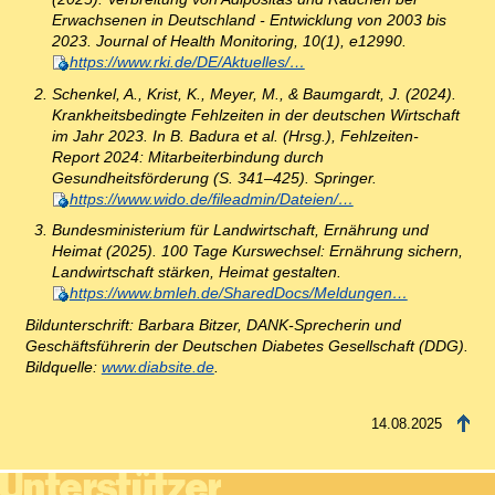
Erwachsenen in Deutschland - Entwicklung von 2003 bis
2023. Journal of Health Monitoring, 10(1), e12990.
https://www.rki.de/DE/Aktuelles/…
Schenkel, A., Krist, K., Meyer, M., & Baumgardt, J. (2024).
Krankheitsbedingte Fehlzeiten in der deutschen Wirtschaft
im Jahr 2023. In B. Badura et al. (Hrsg.), Fehlzeiten-
Report 2024: Mitarbeiterbindung durch
Gesundheitsförderung (S. 341–425). Springer.
https://www.wido.de/fileadmin/Dateien/…
Bundesministerium für Landwirtschaft, Ernährung und
Heimat (2025). 100 Tage Kurswechsel: Ernährung sichern,
Landwirtschaft stärken, Heimat gestalten.
https://www.bmleh.de/SharedDocs/Meldungen…
Bildunterschrift: Barbara Bitzer, DANK-Sprecherin und
Geschäftsführerin der Deutschen Diabetes Gesellschaft (DDG).
Bildquelle:
www.diabsite.de
.
14.08.2025