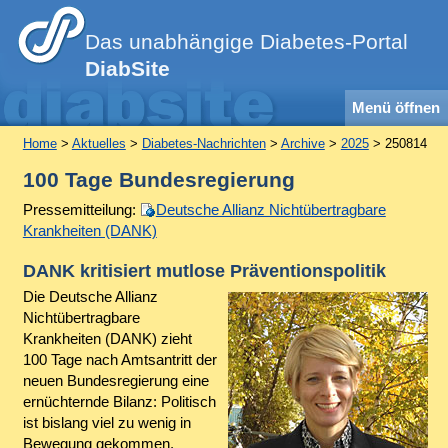
Das unabhängige Diabetes-Portal
DiabSite
Menü öffnen
Home
>
Aktuelles
>
Diabetes-Nachrichten
>
Archive
>
2025
> 250814
100 Tage Bundesregierung
Pressemitteilung:
Deutsche Allianz Nichtübertragbare
Krankheiten (DANK)
DANK kritisiert mutlose Präventionspolitik
Die Deutsche Allianz
Nichtübertragbare
Krankheiten (DANK) zieht
100 Tage nach Amtsantritt der
neuen Bundesregierung eine
ernüchternde Bilanz: Politisch
ist bislang viel zu wenig in
Bewegung gekommen.