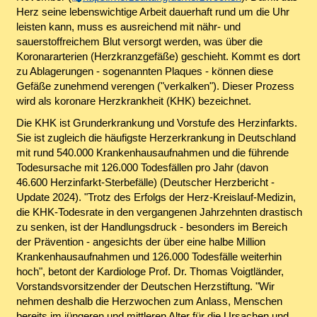
Herz seine lebenswichtige Arbeit dauerhaft rund um die Uhr
leisten kann, muss es ausreichend mit nähr- und
sauerstoffreichem Blut versorgt werden, was über die
Koronararterien (Herzkranzgefäße) geschieht. Kommt es dort
zu Ablagerungen - sogenannten Plaques - können diese
Gefäße zunehmend verengen ("verkalken"). Dieser Prozess
wird als koronare Herzkrankheit (KHK) bezeichnet.
Die KHK ist Grunderkrankung und Vorstufe des Herzinfarkts.
Sie ist zugleich die häufigste Herzerkrankung in Deutschland
mit rund 540.000 Krankenhausaufnahmen und die führende
Todesursache mit 126.000 Todesfällen pro Jahr (davon
46.600 Herzinfarkt-Sterbefälle) (Deutscher Herzbericht -
Update 2024). "Trotz des Erfolgs der Herz-Kreislauf-Medizin,
die KHK-Todesrate in den vergangenen Jahrzehnten drastisch
zu senken, ist der Handlungsdruck - besonders im Bereich
der Prävention - angesichts der über eine halbe Million
Krankenhausaufnahmen und 126.000 Todesfälle weiterhin
hoch", betont der Kardiologe Prof. Dr. Thomas Voigtländer,
Vorstandsvorsitzender der Deutschen Herzstiftung. "Wir
nehmen deshalb die Herzwochen zum Anlass, Menschen
bereits im jüngeren und mittleren Alter für die Ursachen und