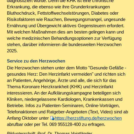
diagnostiziert wurde. Denn die KHK ist eine chronische
Erkrankung, die ebenso wie ihre Grunderkrankungen
Bluthochdruck, Fettstoffwechselstörungen, Diabetes oder
Risikofaktoren wie Rauchen, Bewegungsmangel, ungesunde
Ernährung und Übergewicht aktives Gegensteuern erfordert.
Mit welchen Maßnahmen dies am besten gelingen kann und
welche medizinischen Behandlungsoptionen zur Verfügung
stehen, darüber informieren die bundesweiten Herzwochen
2025.
Service zu den Herzwochen
Die Herzwochen stehen unter dem Motto "Gesunde Gefäße -
gesundes Herz: Den Herzinfarkt vermeiden" und richten sich
an Patienten, Angehörige, Ärzte und alle, die sich für das
Thema Koronare Herzkrankheit (KHK) und Herzinfarkt
interessieren. An der Aufklärungskampagne beteiligen sich
Kliniken, niedergelassene Kardiologen, Krankenkassen und
Betriebe. Infos zu Patienten-Seminaren, Online-Vorträgen,
Telefonaktionen und Ratgeber-Angeboten (Text, Video) sind ab
Anfang Oktober unter
https://herzstiftung.de/herzwochen
abrufbar oder per Tel. 069 955128-400 zu erfragen.
Bildunterschrift: Prof. Dr. Thomas Voigtländer,