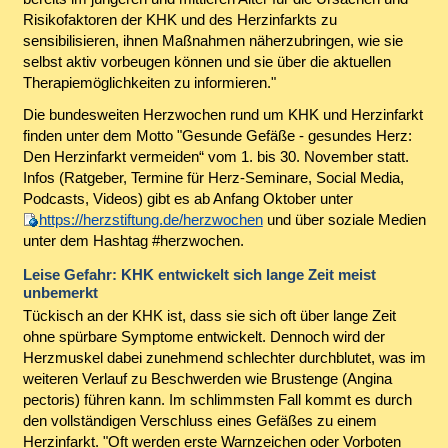
Risikofaktoren der KHK und des Herzinfarkts zu
sensibilisieren, ihnen Maßnahmen näherzubringen, wie sie
selbst aktiv vorbeugen können und sie über die aktuellen
Therapiemöglichkeiten zu informieren."
Die bundesweiten Herzwochen rund um KHK und Herzinfarkt
finden unter dem Motto "Gesunde Gefäße - gesundes Herz:
Den Herzinfarkt vermeiden“ vom 1. bis 30. November statt.
Infos (Ratgeber, Termine für Herz-Seminare, Social Media,
Podcasts, Videos) gibt es ab Anfang Oktober unter
https://herzstiftung.de/herzwochen
und über soziale Medien
unter dem Hashtag #herzwochen.
Leise Gefahr: KHK entwickelt sich lange Zeit meist
unbemerkt
Tückisch an der KHK ist, dass sie sich oft über lange Zeit
ohne spürbare Symptome entwickelt. Dennoch wird der
Herzmuskel dabei zunehmend schlechter durchblutet, was im
weiteren Verlauf zu Beschwerden wie Brustenge (Angina
pectoris) führen kann. Im schlimmsten Fall kommt es durch
den vollständigen Verschluss eines Gefäßes zu einem
Herzinfarkt. "Oft werden erste Warnzeichen oder Vorboten