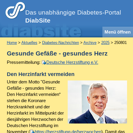
Das unabhängige Diabetes-Portal
DiabSite
Menü öffnen
Home
>
Aktuelles
>
Diabetes-Nachrichten
>
Archive
>
2025
> 250801
Gesunde Gefäße - gesundes Herz
Pressemitteilung:
Deutsche Herzstiftung e.V.
Den Herzinfarkt vermeiden
Unter dem Motto "Gesunde
Gefäße - gesundes Herz:
Den Herzinfarkt vermeiden“
stehen die Koronare
Herzkrankheit und der
Herzinfarkt im Mittelpunkt der
diesjährigen Herzwochen der
Deutschen Herzstiftung im
November (
https://herzstiftung.de/herzwochen
). Damit das