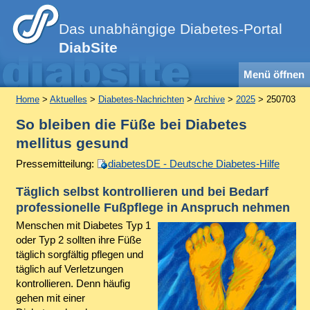
Das unabhängige Diabetes-Portal
DiabSite
Menü öffnen
Home
>
Aktuelles
>
Diabetes-Nachrichten
>
Archive
>
2025
> 250703
So bleiben die Füße bei Diabetes
mellitus gesund
Pressemitteilung:
diabetesDE - Deutsche Diabetes-Hilfe
Täglich selbst kontrollieren und bei Bedarf
professionelle Fußpflege in Anspruch nehmen
Menschen mit Diabetes Typ 1
oder Typ 2 sollten ihre Füße
täglich sorgfältig pflegen und
täglich auf Verletzungen
kontrollieren. Denn häufig
gehen mit einer