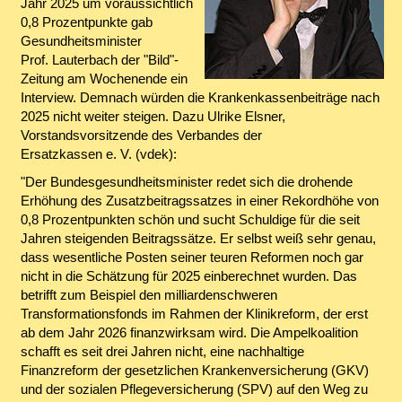
Jahr 2025 um voraussichtlich
0,8 Prozentpunkte gab
Gesundheitsminister
Prof. Lauterbach der "Bild"-
Zeitung am Wochenende ein
Interview. Demnach würden die Krankenkassenbeiträge nach
2025 nicht weiter steigen. Dazu Ulrike Elsner,
Vorstandsvorsitzende des Verbandes der
Ersatzkassen e. V. (vdek):
"Der Bundesgesundheitsminister redet sich die drohende
Erhöhung des Zusatzbeitragssatzes in einer Rekordhöhe von
0,8 Prozentpunkten schön und sucht Schuldige für die seit
Jahren steigenden Beitragssätze. Er selbst weiß sehr genau,
dass wesentliche Posten seiner teuren Reformen noch gar
nicht in die Schätzung für 2025 einberechnet wurden. Das
betrifft zum Beispiel den milliardenschweren
Transformationsfonds im Rahmen der Klinikreform, der erst
ab dem Jahr 2026 finanzwirksam wird. Die Ampelkoalition
schafft es seit drei Jahren nicht, eine nachhaltige
Finanzreform der gesetzlichen Krankenversicherung (GKV)
und der sozialen Pflegeversicherung (SPV) auf den Weg zu