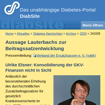
Das unabhängige Diabetes-Portal
DiabSite
Menü öffnen
Home
>
Aktuelles
>
Diabetes-Nachrichten
>
Archive
>
2024
> 241028
Aussage Lauterbachs zur
Beitragssatzentwicklung
Pressemitteilung:
Verband der Ersatzkassen e. V. (vdek)
Ulrike Elsner: Konsolidierung der GKV-
Finanzen nicht in Sicht
Anlässlich der
bevorstehenden Erhöhung
des durchschnittlichen
Zusatzbeitragssatzes für
gesetzlich
Krankenversicherte im