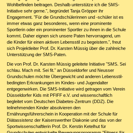
Wohlbefinden beitragen. Deshalb unterstütze ich die SMS-
Initiative sehr gerne.", begründet Tanja Gröpper ihr
Engagement. "Für die Grundschülerinnen und -schüler ist es
immer etwas ganz besonderes, wenn eine prominente
Sportlerin oder ein prominenter Sportler zu ihnen in die Schule
kommt. Daher eignen sich unsere Paten hervorragend, um
die Kinder für einen aktiven Lebensstil zu begeistern.", freut
sich Projektleiter Prof. Dr. Karsten Müssig über die zahlreiche
Unterstützung der SMS-Paten.
Die von Prof. Dr. Karsten Müssig geleitete Initiative "SMS. Sei
schlau. Mach mit. Sei fit." an Düsseldorfer und Neusser
Grundschulen möchte Übergewicht und anderen Lebensstil-
bedingten Erkrankungen im Kindes- und Jugendalter
entgegenwirken. Die SMS-Initiative wird getragen vom Verein
Düsseldorfer Kids mit PFIFF e.V. und wissenschaftlich
begleitet vom Deutschen Diabetes-Zentrum (DDZ). Die
teilnehmenden Kinder absolvieren den
Ernährungsführerschein in Kooperation mit der Schule für
Diätassistenz der Kaiserswerther Diakonie und das von der
Sportwissenschaftlerin Prof. Dr. Kerstin Ketelhut für
Grundschulen entwickelte Bewegungsprogramm "Fitness für