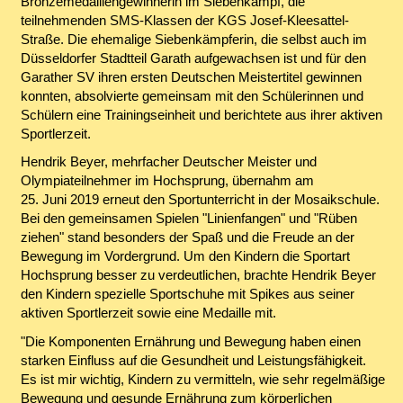
Bronzemedaillengewinnerin im Siebenkampf, die
teilnehmenden SMS-Klassen der KGS Josef-Kleesattel-
Straße. Die ehemalige Siebenkämpferin, die selbst auch im
Düsseldorfer Stadtteil Garath aufgewachsen ist und für den
Garather SV ihren ersten Deutschen Meistertitel gewinnen
konnten, absolvierte gemeinsam mit den Schülerinnen und
Schülern eine Trainingseinheit und berichtete aus ihrer aktiven
Sportlerzeit.
Hendrik Beyer, mehrfacher Deutscher Meister und
Olympiateilnehmer im Hochsprung, übernahm am
25. Juni 2019 erneut den Sportunterricht in der Mosaikschule.
Bei den gemeinsamen Spielen "Linienfangen" und "Rüben
ziehen" stand besonders der Spaß und die Freude an der
Bewegung im Vordergrund. Um den Kindern die Sportart
Hochsprung besser zu verdeutlichen, brachte Hendrik Beyer
den Kindern spezielle Sportschuhe mit Spikes aus seiner
aktiven Sportlerzeit sowie eine Medaille mit.
"Die Komponenten Ernährung und Bewegung haben einen
starken Einfluss auf die Gesundheit und Leistungsfähigkeit.
Es ist mir wichtig, Kindern zu vermitteln, wie sehr regelmäßige
Bewegung und gesunde Ernährung zum körperlichen