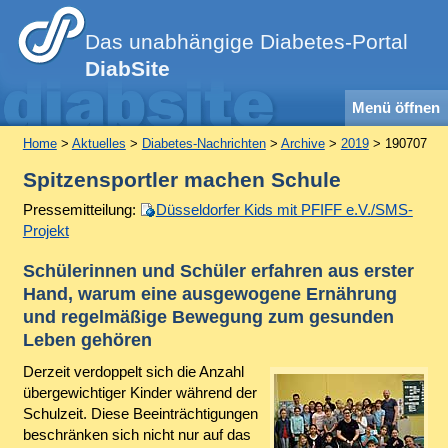
Das unabhängige Diabetes-Portal
DiabSite
Menü öffnen
Home
>
Aktuelles
>
Diabetes-Nachrichten
>
Archive
>
2019
> 190707
Spitzensportler machen Schule
Pressemitteilung:
Düsseldorfer Kids mit PFIFF e.V./SMS-
Projekt
Schülerinnen und Schüler erfahren aus erster
Hand, warum eine ausgewogene Ernährung
und regelmäßige Bewegung zum gesunden
Leben gehören
Derzeit verdoppelt sich die Anzahl
übergewichtiger Kinder während der
Schulzeit. Diese Beeinträchtigungen
beschränken sich nicht nur auf das