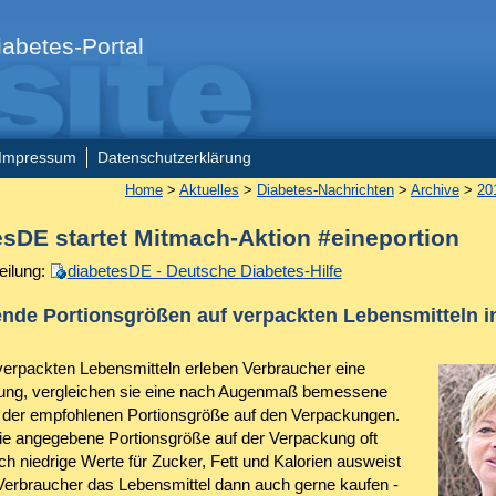
abetes-Portal
Impressum
Datenschutzerklärung
Home
>
Aktuelles
>
Diabetes-Nachrichten
>
Archive
>
20
esDE startet Mitmach-Aktion #eineportion
eilung:
diabetesDE - Deutsche Diabetes-Hilfe
ende Portionsgrößen auf verpackten Lebensmitteln i
 verpackten Lebensmitteln erleben Verbraucher eine
ung, vergleichen sie eine nach Augenmaß bemessene
t der empfohlenen Portionsgröße auf den Verpackungen.
e angegebene Portionsgröße auf der Verpackung oft
ch niedrige Werte für Zucker, Fett und Kalorien ausweist
Verbraucher das Lebensmittel dann auch gerne kaufen -