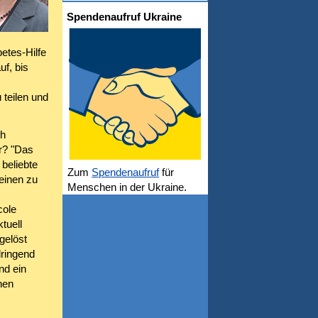
Spendenaufruf Ukraine
etes-Hilfe
uf, bis
 teilen und
ch
er? "Das
beliebte
Zum
Spendenaufruf
für
einen zu
Menschen in der Ukraine.
cole
tuell
gelöst
dringend
nd ein
hen