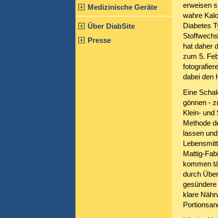
erweisen s
Medizinische Geräte
wahre Kalo
Diabetes T
Über DiabSite
Stoffwechs
Presse
hat daher d
zum 5. Feb
fotografier
dabei den 
Eine Schal
gönnen - zu
Klein- und
Methode de
lassen und
Lebensmitt
Mattig-Fab
kommen täg
durch Über
gesündere L
klare Nähr
Portionsan