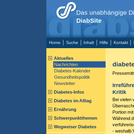
Das unabhängige Di
DiabSite
Home
Suche
Inhalt
Hilfe
Kontakt
Aktuelles
diabet
Nachrichten
Diabetes-Kalender
Pressemitt
Gesundheitspolitik
Newsletter
Irreführ
Kritik
Diabetes-Infos
Bei vielen
Diabetes im Alltag
Überrasch
Ernährung
Portion mi
Schwerpunktthemen
Während di
verführeris
Wegweiser Diabetes
- weshalb 