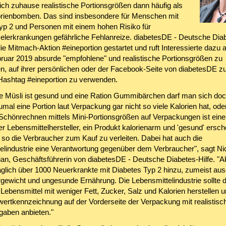
ich zuhause realistische Portionsgrößen dann häufig als
rienbomben. Das sind insbesondere für Menschen mit
yp 2 und Personen mit einem hohen Risiko für
elerkrankungen gefährliche Fehlanreize. diabetesDE - Deutsche Diab
ie Mitmach-Aktion #eineportion gestartet und ruft Interessierte dazu a
ruar 2019 absurde "empfohlene" und realistische Portionsgrößen zu
en, auf ihrer persönlichen oder der Facebook-Seite von diabetesDE zu
Hashtag #eineportion zu verwenden.
e Müsli ist gesund und eine Ration Gummibärchen darf man sich do
mal eine Portion laut Verpackung gar nicht so viele Kalorien hat, od
 Schönrechnen mittels Mini-Portionsgrößen auf Verpackungen ist eine 
r Lebensmittelhersteller, ein Produkt kalorienarm und 'gesund' ersch
 so die Verbraucher zum Kauf zu verleiten. Dabei hat auch die
elindustrie eine Verantwortung gegenüber dem Verbraucher", sagt Ni
ian, Geschäftsführerin von diabetesDE - Deutsche Diabetes-Hilfe. "Ak
lich über 1000 Neuerkrankte mit Diabetes Typ 2 hinzu, zumeist aus
gewicht und ungesunde Ernährung. Die Lebensmittelindustrie sollte 
ebensmittel mit weniger Fett, Zucker, Salz und Kalorien herstellen u
wertkennzeichnung auf der Vorderseite der Verpackung mit realistisc
gaben anbieten."