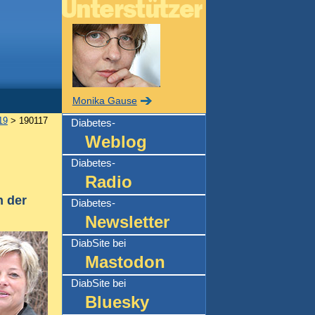
Monika Gause
19
> 190117
Diabetes-
Weblog
Diabetes-
Radio
n der
Diabetes-
Newsletter
DiabSite bei
Mastodon
DiabSite bei
Bluesky