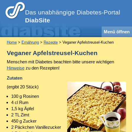
Das unabhängige Diabetes-Portal
DiabSite
Menü öffnen
Home
>
Ernährung
>
Rezepte
> Veganer Apfelstreusel-Kuchen
Veganer Apfelstreusel-Kuchen
Menschen mit Diabetes beachten bitte unsere wichtigen
Hinweise
zu den Rezepten!
Zutaten
(ergibt 20 Stück)
100 g Rosinen
4 cl Rum
1,5 kg Äpfel
2 TL Zimt
450 g Zucker
2 Päckchen Vanillezucker