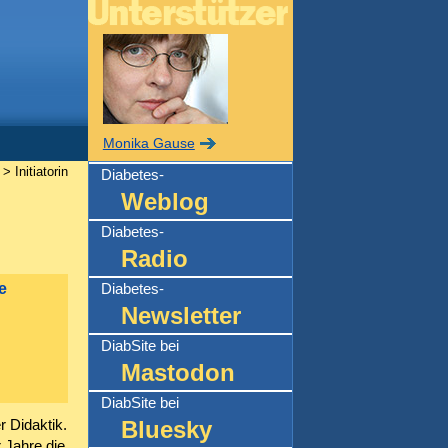
Monika Gause
> Initiatorin
Diabetes-
Weblog
Diabetes-
Radio
e
Diabetes-
Newsletter
DiabSite bei
Mastodon
DiabSite bei
Bluesky
 Didaktik.
 Jahre die