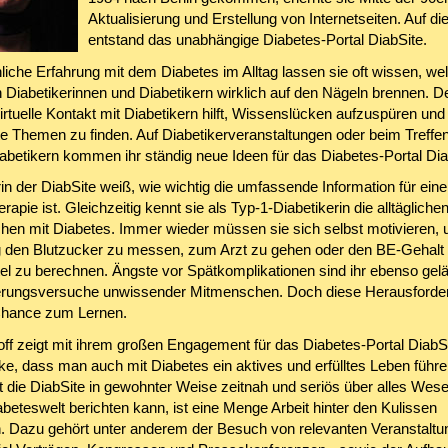
Aktualisierung und Erstellung von Internetseiten. Auf di
entstand das unabhängige Diabetes-Portal DiabSite.
liche Erfahrung mit dem Diabetes im Alltag lassen sie oft wissen, we
 Diabetikerinnen und Diabetikern wirklich auf den Nägeln brennen. De
irtuelle Kontakt mit Diabetikern hilft, Wissenslücken aufzuspüren und
te Themen zu finden. Auf Diabetikerveranstaltungen oder beim Treffen
abetikern kommen ihr ständig neue Ideen für das Diabetes-Portal Dia
orin der DiabSite weiß, wie wichtig die umfassende Information für ein
rapie ist. Gleichzeitig kennt sie als Typ-1-Diabetikerin die alltäglich
en mit Diabetes. Immer wieder müssen sie sich selbst motivieren,
 den Blutzucker zu messen, zum Arzt zu gehen oder den BE-Gehalt
el zu berechnen. Ängste vor Spätkomplikationen sind ihr ebenso gelä
erungsversuche unwissender Mitmenschen. Doch diese Herausforde
Chance zum Lernen.
ff zeigt mit ihrem großen Engagement für das Diabetes-Portal DiabSi
ke, dass man auch mit Diabetes ein aktives und erfülltes Leben führe
 die DiabSite in gewohnter Weise zeitnah und seriös über alles Wese
beteswelt berichten kann, ist eine Menge Arbeit hinter den Kulissen
ch. Dazu gehört unter anderem der Besuch von relevanten Veranstaltu