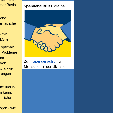
eser Basis
Spendenaufruf Ukraine
lche
r tägliche
 mit
bSite.
e optimale
en Probleme
 um
Zum
Spendenaufruf
für
 von
Menschen in der Ukraine.
ufig wie
rungen
te und in
n kann.
ntliche
ngen - wie