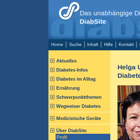
Das unabhängige Di
DiabSite
Home
Suche
Inhalt
Hilfe
Kontakt
Aktuelles
Helga U
Diabetes-Infos
Diabet
Diabetes im Alltag
Ernährung
Schwerpunktthemen
Wegweiser Diabetes
Medizinische Geräte
Über DiabSite
Profil