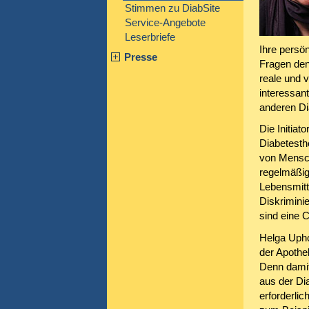
Stimmen zu DiabSite
Service-Angebote
Leserbriefe
Ihre persön
Presse
Fragen den
reale und v
interessan
anderen Di
Die Initiat
Diabetesthe
von Mensch
regelmäßig
Lebensmitt
Diskrimini
sind eine 
Helga Upho
der Apothe
Denn damit
aus der Dia
erforderli