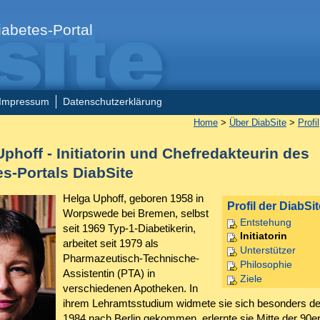
abetes-Portal
Impressum
Datenschutzerklärung
Home
>
Über DiabSite
>
Profil
phoff - Initiatorin und Chefredakteurin des
es-Portals DiabSite
Helga Uphoff, geboren 1958 in
Profil der DiabSit
Worpswede bei Bremen, selbst
Entstehung
seit 1969 Typ-1-Diabetikerin,
Initiatorin
arbeitet seit 1979 als
Unterstützer
Pharmazeutisch-Technische-
Philosophie
Assistentin (PTA) in
Ziele
verschiedenen Apotheken. In
ihrem Lehramtsstudium widmete sie sich besonders der
1984 nach Berlin gekommen, erlernte sie Mitte der 90er