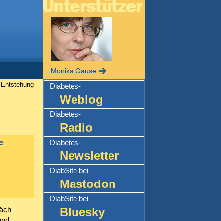
Monika Gause
Entstehung
Diabetes-
Weblog
Diabetes-
Radio
e
Diabetes-
Newsletter
DiabSite bei
Mastodon
DiabSite bei
Bluesky
räch
und