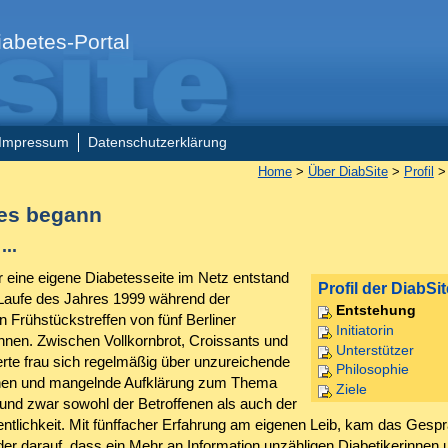
abetes-Portal
Impressum
Datenschutzerklärung
Home
>
Über DiabSite
>
Profil
> 
les begann
...
r eine eigene Diabetesseite im Netz entstand
Profil der DiabSit
 Laufe des Jahres 1999 während der
Entstehung
 Frühstückstreffen von fünf Berliner
Initiatorin
innen. Zwischen Vollkornbrot, Croissants und
Unterstützer
erte frau sich regelmäßig über unzureichende
Philosophie
onen und mangelnde Aufklärung zum Thema
Ziele
 und zwar sowohl der Betroffenen als auch der
fentlichkeit. Mit fünffacher Erfahrung am eigenen Leib, kam das Gesp
er darauf, dass ein Mehr an Information unzähligen Diabetikerinnen 