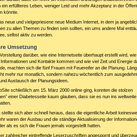
 ein erfüllteres Leben, weniger Leid und mehr Akzeptanz in der Öffent
n könnte.
as neue und vielgepriesene neue Medium Internet, in dem ja angeblic
nen zu allen Themen zu finden sein sollten, ein ums andere Mal enttä
Idee, selbst aktiv zu werden.
ihre Umsetzung
orstellung darüber, wie eine Internetseite überhaupt erstellt wird, wie
n Informationen und Kontakte kommen und wie viel Zeit und Energie d
e, machten sich die fünf Frauen mit Feuereifer an die Planung. Längs
icht mehr nur monatlich, sondern nahezu wöchentlich zum ausgedehn
und Austausch der Planungsideen.
bSite schließlich am 15. März 2000 online ging, konnten die stolzen
en" einer Diabetesseite kaum glauben, dass sie es nun ins weltweite
atten.
 stellte sich aber schnell heraus, dass die eigentliche Arbeit keinesw
ehr waren der Ausbau und die ständige Aktualisierung der Informatio
er als es sich die Frauen jemals vorgestellt hatten.
r zahlreicher eintreffende Leserzuschriften angespornt und überzeu