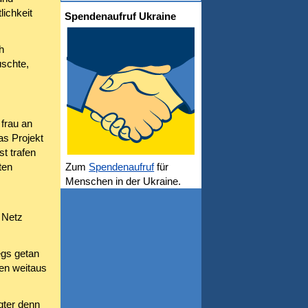
lichkeit
Spendenaufruf Ukraine
h
uschte,
 frau an
as Projekt
t trafen
ten
Zum
Spendenaufruf
für
Menschen in der Ukraine.
 Netz
egs getan
nen weitaus
gter denn