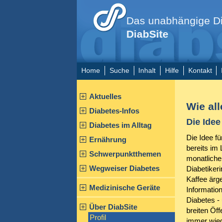
Das unabhängige Di
DiabSite
Home
Suche
Inhalt
Hilfe
Kontakt
Aktuelles
Wie al
Diabetes-Infos
Die Idee 
Diabetes im Alltag
Die Idee fü
Ernährung
bereits im
Schwerpunktthemen
monatlichen
Wegweiser Diabetes
Diabetiker
Kaffee ärg
Medizinische Geräte
Informati
Diabetes -
Über DiabSite
breiten Öf
Profil
immer wied