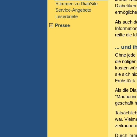
Stimmen zu DiabSite
Diabetikern
Service-Angebote
ermögliche
Leserbriefe
Als auch d
Presse
Informatio
reifte die 
... und 
Ohne jede V
die nötige
kosten würd
sie sich n
Frühstück 
Als die Dia
"Macherinn
geschafft h
Tatsächlich
war. Vielm
zeitraubend
Durch imme