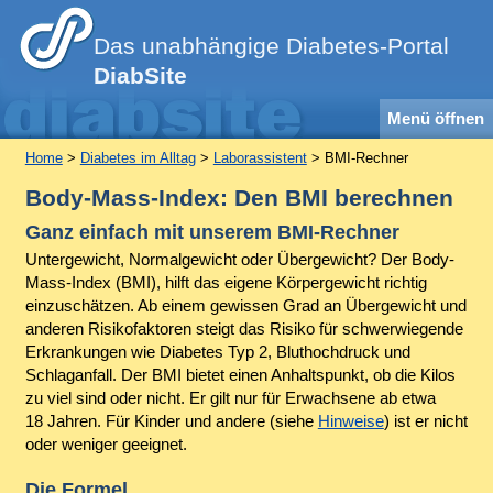
Das unabhängige Diabetes-Portal
DiabSite
Menü öffnen
Home
>
Diabetes im Alltag
>
Laborassistent
> BMI-Rechner
Body-Mass-Index: Den BMI berechnen
Ganz einfach mit unserem BMI-Rechner
Untergewicht, Normalgewicht oder Übergewicht? Der Body-
Mass-Index (BMI), hilft das eigene Körpergewicht richtig
einzuschätzen. Ab einem gewissen Grad an Übergewicht und
anderen Risikofaktoren steigt das Risiko für schwerwiegende
Erkrankungen wie Diabetes Typ 2, Bluthochdruck und
Schlaganfall. Der BMI bietet einen Anhaltspunkt, ob die Kilos
zu viel sind oder nicht. Er gilt nur für Erwachsene ab etwa
18 Jahren. Für Kinder und andere (siehe
Hinweise
) ist er nicht
oder weniger geeignet.
Die Formel