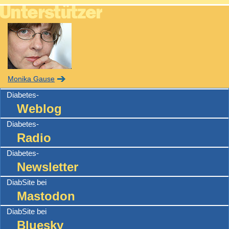
Monika Gause
Diabetes-
Weblog
Diabetes-
Radio
Diabetes-
Newsletter
DiabSite bei
Mastodon
DiabSite bei
Bluesky