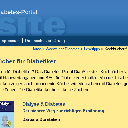
abetes-Portal
Impressum
Datenschutzerklärung
Home
>
Wegweiser Diabetes
>
Lesetipps
> Kochbücher fü
cher für Diabetiker
ch für Diabetiker? Das Diabetes-Portal DiabSite stellt Kochbücher vo
t Nährwertangaben und BEs für Diabetiker enthalten. Von der frisch
cken zeigen auch prominente Köche, wie Menschen mit Diabetes g
können. Die Diabetikerküche ist keine Zauberei.
Dialyse & Diabetes
Der sichere Weg zur richtigen Ernährung
Barbara Börsteken