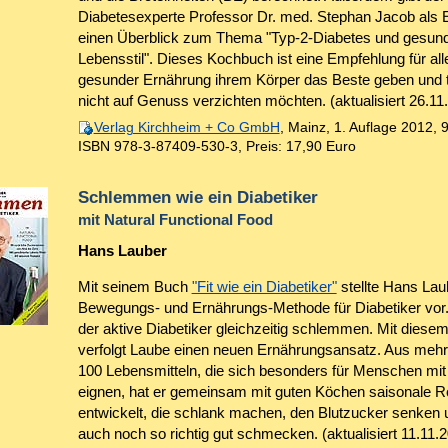
Diabetesexperte Professor Dr. med. Stephan Jacob als E
einen Überblick zum Thema "Typ-2-Diabetes und gesun
Lebensstil". Dieses Kochbuch ist eine Empfehlung für alle
gesunder Ernährung ihrem Körper das Beste geben und 
nicht auf Genuss verzichten möchten. (aktualisiert 26.11
Verlag Kirchheim + Co GmbH
, Mainz, 1. Auflage 2012, 
ISBN 978-3-87409-530-3
,
Preis: 17,90 Euro
Schlemmen wie ein Diabetiker
mit Natural Functional Food
Hans Lauber
Mit seinem Buch
"Fit wie ein Diabetiker"
stellte Hans Lau
Bewegungs- und Ernährungs-Methode für Diabetiker vor.
der aktive Diabetiker gleichzeitig schlemmen. Mit diese
verfolgt Laube einen neuen Ernährungsansatz. Aus mehr
100 Lebensmitteln, die sich besonders für Menschen mit
eignen, hat er gemeinsam mit guten Köchen saisonale R
entwickelt, die schlank machen, den Blutzucker senken 
auch noch so richtig gut schmecken. (aktualisiert 11.11.