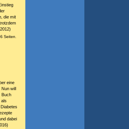
instieg
der
, die mit
trotzdem
.2012)
96 Seiten.
ber eine
 Nun will
m Buch
 als
 Diabetes
ezepte
und dabei
2016)