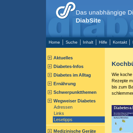
Das unabhängige Di
DiabSite
Home
Suche
Inhalt
Hilfe
Kontakt
Aktuelles
Kochbü
Diabetes-Infos
Wie koche i
Diabetes im Alltag
Rezepte mi
Ernährung
bis zum Ba
Schwerpunktthemen
schlemmen 
Wegweiser Diabetes
Adressen
Links
Lesetipps
Medizinische Geräte