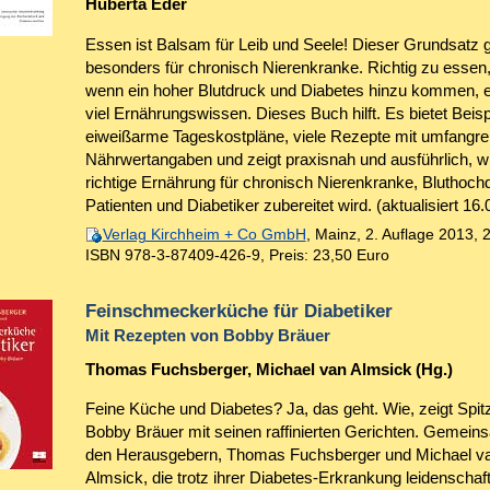
Huberta Eder
Essen ist Balsam für Leib und Seele! Dieser Grundsatz gi
besonders für chronisch Nierenkranke. Richtig zu essen,
wenn ein hoher Blutdruck und Diabetes hinzu kommen, e
viel Ernährungswissen. Dieses Buch hilft. Es bietet Beispi
eiweißarme Tageskostpläne, viele Rezepte mit umfangre
Nährwertangaben und zeigt praxisnah und ausführlich, wi
richtige Ernährung für chronisch Nierenkranke, Bluthoch
Patienten und Diabetiker zubereitet wird. (aktualisiert 16
Verlag Kirchheim + Co GmbH
, Mainz, 2. Auflage 2013, 
ISBN 978-3-87409-426-9
,
Preis: 23,50 Euro
Feinschmeckerküche für Diabetiker
Mit Rezepten von Bobby Bräuer
Thomas Fuchsberger, Michael van Almsick (Hg.)
Feine Küche und Diabetes? Ja, das geht. Wie, zeigt Spi
Bobby Bräuer mit seinen raffinierten Gerichten. Gemein
den Herausgebern, Thomas Fuchsberger und Michael v
Almsick, die trotz ihrer Diabetes-Erkrankung leidenschaft