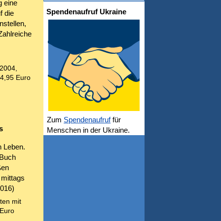
g eine
Spendenaufruf Ukraine
f die
nstellen,
Zahlreiche
 2004,
24,95 Euro
Zum
Spendenaufruf
für
s
Menschen in der Ukraine.
n Leben.
 Buch
ßen
mittags
016)
ten mit
 Euro