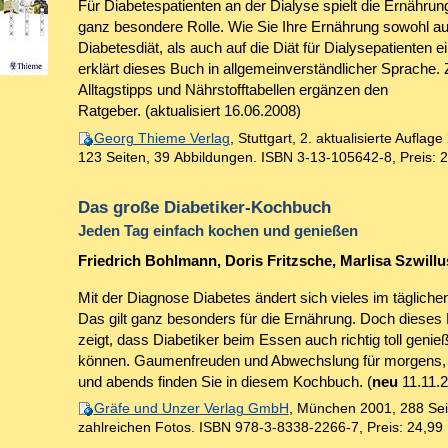
Für Diabetespatienten an der Dialyse spielt die Ernährun
ganz besondere Rolle. Wie Sie Ihre Ernährung sowohl au
Diabetesdiät, als auch auf die Diät für Dialysepatienten ei
erklärt dieses Buch in allgemeinverständlicher Sprache. 
Alltagstipps und Nährstofftabellen ergänzen den
Ratgeber. (aktualisiert 16.06.2008)
Georg Thieme Verlag
, Stuttgart, 2. aktualisierte Auflage
123 Seiten, 39 Abbildungen.
ISBN 3-13-105642-8
,
Preis: 
Das große Diabetiker-Kochbuch
Jeden Tag einfach kochen und genießen
Friedrich Bohlmann, Doris Fritzsche, Marlisa Szwillu
Mit der Diagnose Diabetes ändert sich vieles im tägliche
Das gilt ganz besonders für die Ernährung. Doch dieses
zeigt, dass Diabetiker beim Essen auch richtig toll genie
können. Gaumenfreuden und Abwechslung für morgens, 
und abends finden Sie in diesem Kochbuch. (
neu
11.11.2
Gräfe und Unzer Verlag GmbH
, München 2001, 288 Sei
zahlreichen Fotos.
ISBN 978-3-8338-2266-7
,
Preis: 24,99