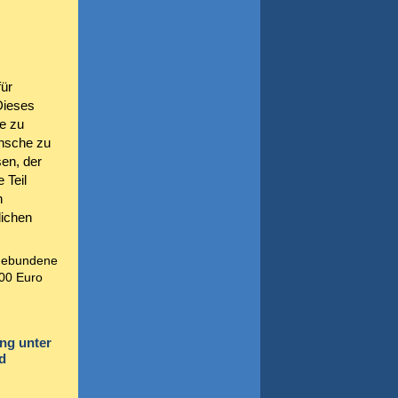
für
Dieses
e zu
ünsche zu
sen, der
 Teil
n
lichen
 gebundene
,00 Euro
ng unter
d