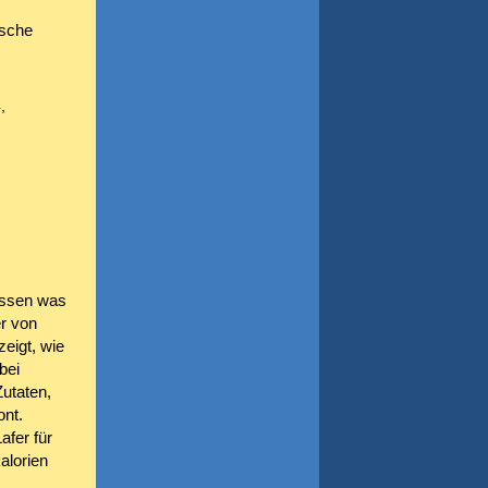
ische
,
issen was
r von
zeigt, wie
bei
Zutaten,
ont.
afer für
alorien