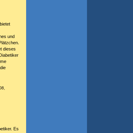
bietet
nes und
Plätzchen.
et dieses
Diabetiker
ahme
die
08,
etiker. Es