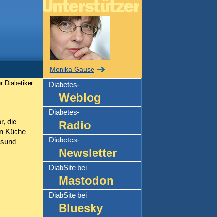
Monika Gause
r Diabetiker
Diabetes-
Weblog
Diabetes-
r, die
Radio
en Küche
Diabetes-
esund
Newsletter
DiabSite bei
Mastodon
DiabSite bei
Bluesky