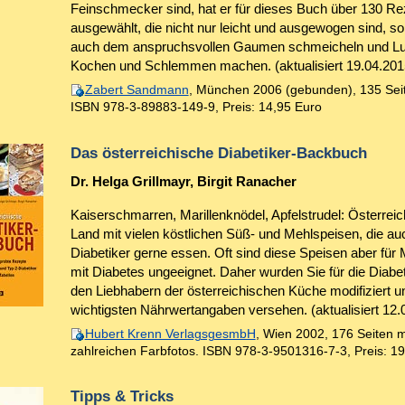
Feinschmecker sind, hat er für dieses Buch über 130 Re
ausgewählt, die nicht nur leicht und ausgewogen sind, s
auch dem anspruchsvollen Gaumen schmeicheln und Lu
Kochen und Schlemmen machen. (aktualisiert 19.04.201
Zabert Sandmann
, München 2006 (gebunden), 135 Sei
ISBN 978-3-89883-149-9
,
Preis: 14,95 Euro
Das österreichische Diabetiker-Backbuch
Dr. Helga Grillmayr, Birgit Ranacher
Kaiserschmarren, Marillenknödel, Apfelstrudel: Österreich
Land mit vielen köstlichen Süß- und Mehlspeisen, die au
Diabetiker gerne essen. Oft sind diese Speisen aber fü
mit Diabetes ungeeignet. Daher wurden Sie für die Diabet
den Liebhabern der österreichischen Küche modifiziert u
wichtigsten Nährwertangaben versehen. (aktualisiert 12.
Hubert Krenn VerlagsgesmbH
, Wien 2002, 176 Seiten m
zahlreichen Farbfotos.
ISBN 978-3-9501316-7-3
,
Preis: 1
Tipps & Tricks