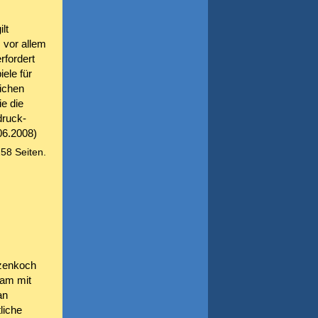
lt
 vor allem
rfordert
ele für
ichen
e die
druck-
.06.2008)
258 Seiten.
tzenkoch
sam mit
an
liche