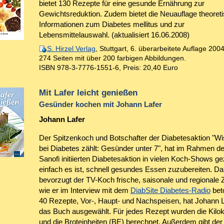
bietet 130 Rezepte für eine gesunde Ernährung zur
Gewichtsreduktion. Zudem bietet die Neuauflage theoret
Informationen zum Diabetes mellitus und zur
Lebensmittelauswahl. (aktualisiert 16.06.2008)
S. Hirzel Verlag
, Stuttgart, 6. überarbeitete Auflage 2004
274 Seiten mit über 200 farbigen Abbildungen.
ISBN 978-3-7776-1551-6
,
Preis: 20,40 Euro
Mit Lafer leicht genießen
Gesünder kochen mit Johann Lafer
Johann Lafer
Der Spitzenkoch und Botschafter der Diabetesaktion "W
bei Diabetes zählt: Gesünder unter 7", hat im Rahmen de
Sanofi initiierten Diabetesaktion in vielen Koch-Shows ge
einfach es ist, schnell gesundes Essen zuzubereiten. Da
bevorzugt der TV-Koch frische, saisonale und regionale 
wie er im Interview mit dem
DiabSite Diabetes-Radio
bet
40 Rezepte, Vor-, Haupt- und Nachspeisen, hat Johann L
das Buch ausgewählt. Für jedes Rezept wurden die Kilok
und die Broteinheiten (BE) berechnet. Außerdem gibt der