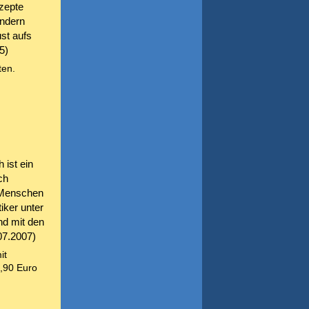
zepte
ondern
st aufs
5)
ten.
 ist ein
ch
r Menschen
iker unter
nd mit den
07.2007)
it
9,90 Euro