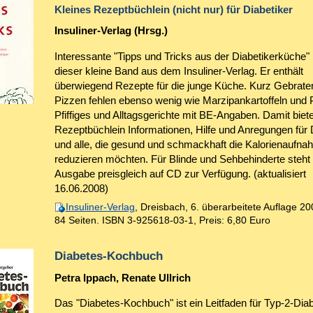
Kleines Rezeptbüchlein (nicht nur) für Diabetiker
Insuliner-Verlag (Hrsg.)
Interessante "Tipps und Tricks aus der Diabetikerküche" 
dieser kleine Band aus dem Insuliner-Verlag. Er enthält
überwiegend Rezepte für die junge Küche. Kurz Gebrate
Pizzen fehlen ebenso wenig wie Marzipankartoffeln und 
Pfiffiges und Alltagsgerichte mit BE-Angaben. Damit biet
Rezeptbüchlein Informationen, Hilfe und Anregungen für 
und alle, die gesund und schmackhaft die Kalorienaufn
reduzieren möchten. Für Blinde und Sehbehinderte steht 
Ausgabe preisgleich auf CD zur Verfügung. (aktualisiert
16.06.2008)
Insuliner-Verlag
, Dreisbach, 6. überarbeitete Auflage 20
84 Seiten.
ISBN 3-925618-03-1
,
Preis: 6,80 Euro
Diabetes-Kochbuch
Petra Ippach, Renate Ullrich
Das "Diabetes-Kochbuch" ist ein Leitfaden für Typ-2-Diab