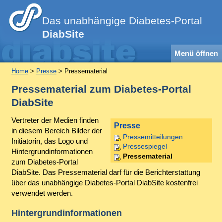
Das unabhängige Diabetes-Portal
DiabSite
Menü öffnen
Home
>
Presse
> Pressematerial
Pressematerial zum Diabetes-Portal
DiabSite
Vertreter der Medien finden
Presse
in diesem Bereich Bilder der
Pressemitteilungen
Initiatorin, das Logo und
Pressespiegel
Hintergrundinformationen
Pressematerial
zum Diabetes-Portal
DiabSite. Das Pressematerial darf für die Berichterstattung
über das unabhängige Diabetes-Portal DiabSite kostenfrei
verwendet werden.
Hintergrundinformationen