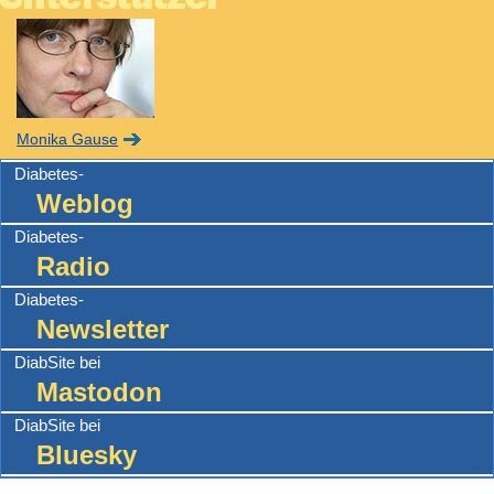
Monika Gause
Diabetes-
Weblog
Diabetes-
Radio
Diabetes-
Newsletter
DiabSite bei
Mastodon
DiabSite bei
Bluesky