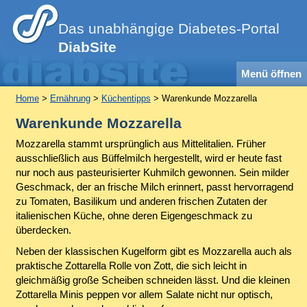
Das unabhängige Diabetes-Portal
DiabSite
Menü öffnen
Home
>
Ernährung
>
Küchentipps
> Warenkunde Mozzarella
Warenkunde Mozzarella
Mozzarella stammt ursprünglich aus Mittelitalien. Früher
ausschließlich aus Büffelmilch hergestellt, wird er heute fast
nur noch aus pasteurisierter Kuhmilch gewonnen. Sein milder
Geschmack, der an frische Milch erinnert, passt hervorragend
zu Tomaten, Basilikum und anderen frischen Zutaten der
italienischen Küche, ohne deren Eigengeschmack zu
überdecken.
Neben der klassischen Kugelform gibt es Mozzarella auch als
praktische Zottarella Rolle von Zott, die sich leicht in
gleichmäßig große Scheiben schneiden lässt. Und die kleinen
Zottarella Minis peppen vor allem Salate nicht nur optisch,