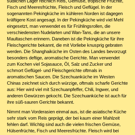
südlichen Lager reichlich Reis, Gemüse, tropische Früchte,
Fisch und Meeresfrüchte, Fleisch und Geflügel. In der
sogenannten Pekingküche im kühleren Norden ist dagegen
kräftigere Kost angesagt. In der Pekingküche wird viel Mehl
eingesetzt, man verwendet es für Frühlingsrollen, die
verschiedensten Nudelarten und Wan-Tans, die an unsere
Maultaschen erinnern. Daneben ist die Pekingküche für ihre
Fleischgerichte bekannt, die mit Vorliebe knusprig gebraten
werden. Die Shanghaiküche im Osten des Landes bevorzugt
besonders deftige, aromatische Gerichte. Man verwendet
zum Kochen viel Sojasauce, Öl, Salz und Zucker und
schmort Geflügel- und Fleischgerichte oftmals in
aromatischen Saucen. Die Szechuanküche im Westen
Chinas zeichnet sich durch würzige, oftmals scharfe Gerichte
aus: Hier wird viel mit Szechuanpfeffer, Chili, Ingwer, und
anderen Gewürzen gekocht. Die Szechuanküche ist auch für
ihre süß-sauren Gerichte bekannt.
Nimmt man Vorderasien einmal aus, ist die asiatische Küche
sehr stark vom Reis geprägt, der bei kaum einer Mahlzeit
fehlen darf. Wichtig sind auch die vielen frischen Gemüse,
Hülsenfrüchte, Fisch und Meeresfrüchte. Fleisch wird bei