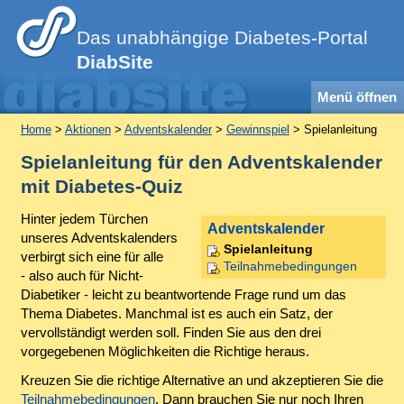
Das unabhängige Diabetes-Portal
DiabSite
Menü öffnen
Home
>
Aktionen
>
Adventskalender
>
Gewinnspiel
> Spielanleitung
Spielanleitung für den Adventskalender
mit Diabetes-Quiz
Hinter jedem Türchen
Adventskalender
unseres Adventskalenders
Spielanleitung
verbirgt sich eine für alle
Teilnahmebedingungen
- also auch für Nicht-
Diabetiker - leicht zu beantwortende Frage rund um das
Thema Diabetes. Manchmal ist es auch ein Satz, der
vervollständigt werden soll. Finden Sie aus den drei
vorgegebenen Möglichkeiten die Richtige heraus.
Kreuzen Sie die richtige Alternative an und akzeptieren Sie die
Teilnahmebedingungen
. Dann brauchen Sie nur noch Ihren