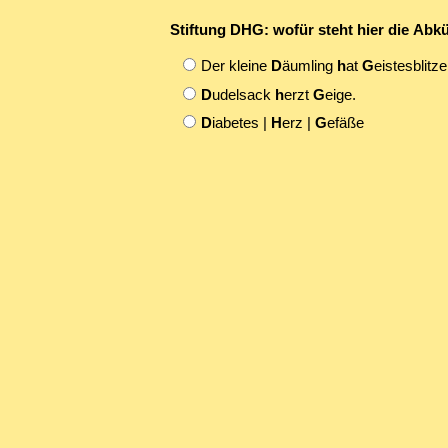
Stiftung DHG: wofür steht hier die Ab
Der kleine
D
äumling
h
at
G
eistesblitze
D
udelsack
h
erzt
G
eige.
D
iabetes |
H
erz |
G
efäße